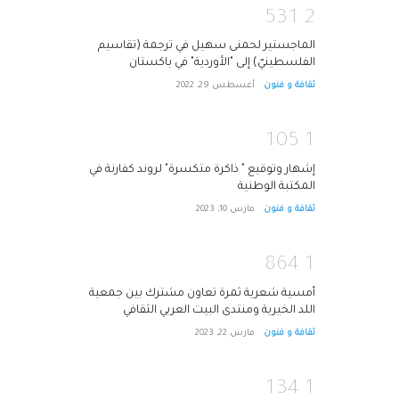
5
3
1
2
الماجستير لحمنى سهيل في ترجمة (تقاسيم
الفلسطينيّ) إلى "الأوردية" في باكستان
ثقافة و فنون
أغسطس 29, 2022
1
0
5
1
إشهار وتوقيع " ذاكرة متكسرة" لروند كفارنة في
المكتبة الوطنية
ثقافة و فنون
مارس 10, 2023
8
6
4
1
أمسية شعرية ثمرة تعاون مشترك بين جمعية
اللد الخيرية ومنتدى البيت العربي الثقافي
ثقافة و فنون
مارس 22, 2023
1
3
4
1