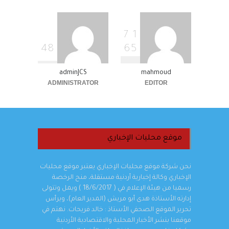
7
1
4
8
6
5
adminJCS
mahmoud
ADMINISTRATOR
EDITOR
موقع محليات الإخباري
نحن شركة موقع محليات الإخباري يعتبر موقع محليات
الإخباري وكالة إخبارية أردنية مستقلة، منح الرخصة
رسميا من هيئة الإعلام في ( 18/6/2017 ) ويمل وتتولى
إدارته الأستاذة هدى أبو مريش (المدير العام)، ويرأس
تحرير الموقع الصحفي الأستاذ : خالد فريحات. نهتم في
موقعنا بنشر الأخبار المحلية والاقتصادية الأردنية