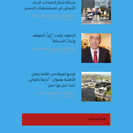
رسالة شكر لاصحاب الرداء
الأبيض في مستشفيات البشير .
اهم الأخبار
,
منوعات
,
مواقف واراء
أغسطس 9, 2026
الحمود يكتب " إرثُ الموقف
وثباتُ الرسالة"
اهم الأخبار
,
منوعات
,
مواقف واراء
أغسطس 9, 2026
فيديو لفرقة من طلبة عمان
الأهلية بعنوان : "دايماً بالعالي ،
بنينا جيل ورا جيل "
اهم الأخبار
,
جامعات و مدارس
أغسطس 9, 2026
سامسونج وSpotify تتعاونان
لإتاحة تجربة Spotify Premium
مناسبات
على المزيد من الأجهزة
اقتصاد
,
اهم الأخبار
أغسطس 9, 2026