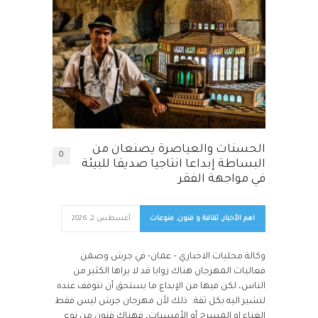
الحسنات والعياصرة يصنعان من
0
البساطة إبداعا انتاجيا صديقا للبيئة
في مواجهة الفقر
اهم الأخبار
,
ثقافة و فنون
,
منوعات
أغسطس 2, 2026
وكالة محليات الاخباري – عمان- في جرش وضمن
فعاليات المهرجان هناك زوايا قد لا يراها الكثير من
الناس، لكن فيها من الإبداع ما يستحق أن نتوقف عنده
لنشير اليه بكل ثقة. ذلك لأن مهرجان جرش ليس فقط
الغناء او المسرح أو الأمسيات، فهناك فنون من نوع