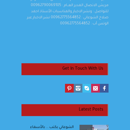
مريش الاتصال المدير العــام : 00962790069105
للتواصل : ونشر الاخبار والمناسبات الأستاذ احمد
صلاح الشوعاني : 00962775564852 نشر الاخبار عبر
الوتس آب : 00962775564852
Get In Touch With Us
Latest Posts
الشوعاني يكتب ... بالأسماء