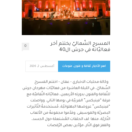
المسرح الشّماليّ يختتم آخر
0
فعاليّاته في جرش ال40
اهم الأخبار
,
ثقافة و فنون
,
منوعات
أغسطس 2, 2026
وكالة محليات الاخباري – عمان – اختتم المسرح
الشّماليّ، في الليلة العاشرة من فعاليّات مهرجان جرش
للثّقافة والفنون بدورته الأربعين، فعاليّاته الثّقافيّة مع
فرقة “فينيكس” الغربيّة في يومها الثاني. وواصلت
“فينيكس” عروضها البهلوانيّة، مُستخدمةً التّأثيرات
البصريّة والموسيقى. وقدّموا مجموعةً من الألعاب
النّاريّة، منها: لف الحلقات المُشتعلة حول الجسد،
والقفز فوق النّار، مؤدّين بعض الرّقصات