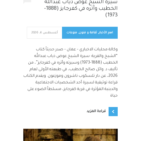
سيرة الشيخ عوض ذياب عبدالله
الخطيب وأثره في كفرجايز (1888-
1973)
اهم الأخبار
,
ثقافة و فنون
,
منوعات
أغسطس 4, 2026
وكالة محليات الاخباري – عمان – صدر حديثاً كتاب
“الشيخ والقرية: سيرة الشيخ عوض ذياب عبدالله
الخطيب (1888-1973) وسيرته وأثره في كفرجايز”، من
تأليف د. وائل صالح الخطيب، في طبعته الأولى لعام
2026، عن دار تلسكوب ناشرون وموزعون. ويقدم الكتاب
قراءة توثيقية لسيرة أحد الشخصيات الاجتماعية
والدينية المؤثرة في قرية كفرجايز، مسلطاً الضوء على
حياة
قراءة المزيد