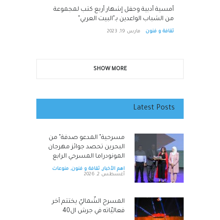
أمسية أدبية وحفل إشهار أربع كتب لمجموعة
من الشباب الواعدين بـ"البيت العربي"
ثقافة و فنون
مارس 19, 2023
SHOW MORE
Latest Posts
مسرحية" المدعو صدفة" من
البحرين تحصد جوائز مهرجان
المونودراما المسرحي الرابع
اهم الأخبار
,
ثقافة و فنون
,
منوعات
أغسطس 2, 2026
المسرح الشّماليّ يختتم آخر
فعاليّاته في جرش ال40