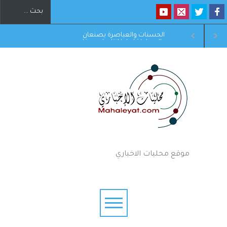
لعياصرة يصنعان
الرقص الروسي و الدبكة الأردنية
عا انتاجيا صديقا
يلونان ليالي الهيبودروم في يومه
 في مواجهة الفقر
العاشر
موقع محليات الاخباري