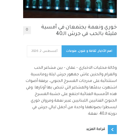
خوري ونعمة يجتمعان في أمسية
0
مليئة بالحب في جرش الـ40
اهم الأخبار
,
ثقافة و فنون
,
منوعات
أغسطس 2, 2026
وكالة محليات الاخباري – عمان – بين مشاعر الحب
والغرام والحنين عاش جمهور جرش ليلة رومانسية
استثنائية على مدرجات المسرح الجنوبي، برفقة أصوات
اشتهرت بدفئها والمشاعر التي تنبض بها أوتارها. وفي
هذه الأمسية الغنائية اجتمع على خشبة المسرح
الجنوبيّ الفنانيين اللبنانيين عبير نعمة ومروان خوري
ليسطرا بصوتهما واحدة من أجمل ليالي جرش في
دورته الـ40. نعمة:
قراءة المزيد