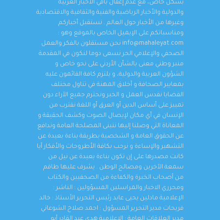
بشكل خاص، مع عدم إغفال باقي الأخبار العربية
والدولية والأخبار الرياضية والفنية والثقافية والاقتصادية
وغيرها من الأخبار حول العالم . نستقبل أخباركم
ومناسباتكم على الإيميل الخاص بالموقع وهو :
info@mahaleyat.com نحن مستقلون بالفكر والعمل
الصحفي والإعلامي الحر نسعى دوما لنكون في المقدمة
منبر وطني معنى بالشأن الأردني على نحو خاص و
الشؤون العربية والدولية، و يلتزم كافة القائمون عليه
بمعايير الصحافة و أخلاق المهنة في تناول مختلف
القضايا نقدس العمل و الخبر ونحترم جميع الآراء دون
تمييز على أساس الدين أو العرق أو اللغة نقترب من
الإنسان في أي مكان لإيصال الصوت وكشف الحقيقة و
المعاناة التي وصلنا إليها نتبنى المصلحة العامة وندافع
عن الحقوق العامة و الشخصية بطريقة بناءة بعيدة عن
التشهير والإساءة و نرحب بكافة الأطروحات والأفكار أيا
كانت مصدرها على إن تكون بناءة بعيدة عن نيل من
سمعة الآخرين ومصالح الوطن . يشرف عليها طاقم
من أصحاب الخبرة والكفاءة من الصحفيين والكتاب
ومحرري الاخبار والمراسلين المسؤولين : الناشر :
الإعلامية مادلين يحيى عابد رئيس التحرير الأستاذ : خالد
فريحات مدير التحرير المسؤول : احمد صلاح الشوعاني
مدير العلاقات العامة : الإعلامية هدى عبد القادر أبو