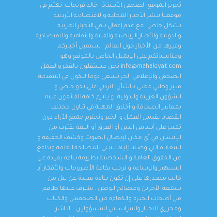
تحرير الموقع الصحفي الأستاذ : خالد فريحات. نهتم في
موقعنا بنشر الأخبار المحلية والاقتصادية الأردنية
بشكل خاص، مع عدم إغفال باقي الأخبار العربية
والدولية والأخبار الرياضية والفنية والثقافية والاقتصادية
وغيرها من الأخبار حول العالم . نستقبل أخباركم
ومناسباتكم على الإيميل الخاص بالموقع وهو :
info@mahaleyat.com نحن مستقلون بالفكر والعمل
الصحفي والإعلامي الحر نسعى دوما لنكون في المقدمة
منبر وطني معنى بالشأن الأردني على نحو خاص و
الشؤون العربية والدولية، و يلتزم كافة القائمون عليه
بمعايير الصحافة و أخلاق المهنة في تناول مختلف
القضايا نقدس العمل و الخبر ونحترم جميع الآراء دون
تمييز على أساس الدين أو العرق أو اللغة نقترب من
الإنسان في أي مكان لإيصال الصوت وكشف الحقيقة و
المعاناة التي وصلنا إليها نتبنى المصلحة العامة وندافع
عن الحقوق العامة و الشخصية بطريقة بناءة بعيدة عن
التشهير والإساءة و نرحب بكافة الأطروحات والأفكار أيا
كانت مصدرها على إن تكون بناءة بعيدة عن نيل من
سمعة الآخرين ومصالح الوطن . يشرف عليها طاقم
من أصحاب الخبرة والكفاءة من الصحفيين والكتاب
ومحرري الاخبار والمراسلين المسؤولين : الناشر :