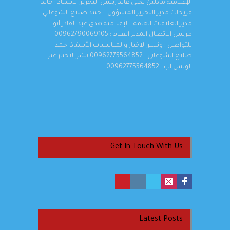
الإعلامية مادلين يحيى عابد رئيس التحرير الأستاذ : خالد
فريحات مدير التحرير المسؤول : احمد صلاح الشوعاني
مدير العلاقات العامة : الإعلامية هدى عبد القادر أبو
مريش الاتصال المدير العــام : 00962790069105
للتواصل : ونشر الاخبار والمناسبات الأستاذ احمد
صلاح الشوعاني : 00962775564852 نشر الاخبار عبر
الوتس آب : 00962775564852
Get In Touch With Us
Latest Posts