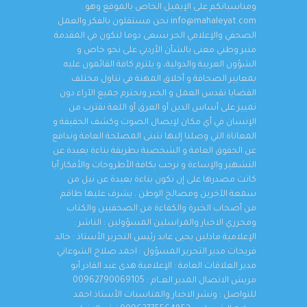
ومناسباتكم على الإيميل الخاص بالموقع وهو :
info@mahaleyat.com نحن مستقلون بالفكر والعمل
الصحفي والإعلامي الحر نسعى دوما لنكون في المقدمة
منبر وطني معنى بالشأن الأردني على نحو خاص و
الشؤون العربية والدولية، و يلتزم كافة القائمون عليه
بمعايير الصحافة و أخلاق المهنة في تناول مختلف
القضايا نقدس العمل و الخبر ونحترم جميع الآراء دون
تمييز على أساس الدين أو العرق أو اللغة نقترب من
الإنسان في أي مكان لإيصال الصوت وكشف الحقيقة و
المعاناة التي وصلنا إليها نتبنى المصلحة العامة وندافع
عن الحقوق العامة و الشخصية بطريقة بناءة بعيدة عن
التشهير والإساءة و نرحب بكافة الأطروحات والأفكار أيا
كانت مصدرها على إن تكون بناءة بعيدة عن نيل من
سمعة الآخرين ومصالح الوطن . يشرف عليها طاقم
من أصحاب الخبرة والكفاءة من الصحفيين والكتاب
ومحرري الاخبار والمراسلين المسؤولين : الناشر :
الإعلامية مادلين يحيى عابد رئيس التحرير الأستاذ : خالد
فريحات مدير التحرير المسؤول : احمد صلاح الشوعاني
مدير العلاقات العامة : الإعلامية هدى عبد القادر أبو
مريش الاتصال المدير العــام : 00962790069105
للتواصل : ونشر الاخبار والمناسبات الأستاذ احمد