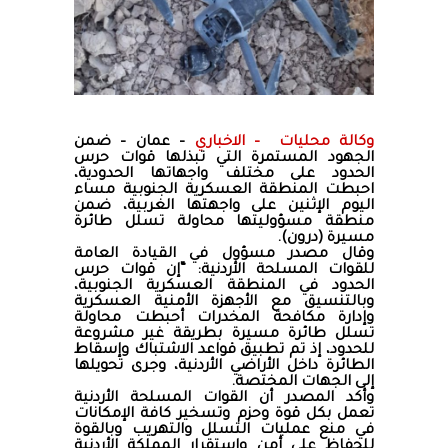
وكالة محليات – الاخباري
– عمان – ضمن
الجهود المستمرة التي تبذلها قوات حرس
الحدود على مختلف واجهاتها الحدودية،
احبطت المنطقة العسكرية الجنوبية مساء
اليوم الإثنين على واجهتها الغربية، ضمن
منطقة مسؤوليتها محاولة تسلل طائرة
مسيرة (درون).
وقال مصدر مسؤول في القيادة العامة
للقوات المسلحة الأردنية: “إن قوات حرس
الحدود في المنطقة العسكرية الجنوبية،
وبالتنسيق مع الأجهزة الأمنية العسكرية
وإدارة مكافحة المخدرات أحبطت محاولة
تسلل طائرة مسيرة بطريقة غير مشروعة
للحدود، إذ تم تطبيق قواعد الاشتباك وإسقاط
الطائرة داخل الأراضي الأردنية، وجرى تحويلها
إلى الجهات المختصة.
وأكد المصدر أن القوات المسلحة الأردنية
تعمل بكل قوة وحزم وتسخير كافة الإمكانات
في منع عمليات التسلل والتهريب وبالقوة
للحفاظ على أمن واستقرار المملكة الأردنية