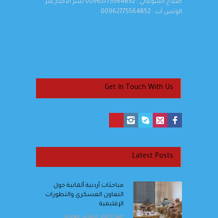
صلاح الشوعاني : 00962775564852 نشر الاخبار عبر
الوتس آب : 00962775564852
Get In Touch With Us
Latest Posts
مباحثات أردنية ألمانية حول
التعاون العسكري والتطورات
الإقليمية
اهم الأخبار
,
محليات
,
منوعات