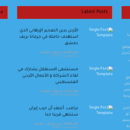
Latest Posts
من
الأردن يدين التفجير الإرهابي الذي
ا
استهدف حافلة في جرمانا بريف
دمشق
موقع
اهم الأخبار
,
محليات
,
منوعات
خبار
أغسطس 6, 2026
ل
‏مستشفى الاستقلال يشارك في
لقاء الشراكة و الأعمال الأردني
قع
الفلسطيني
والعمل
نبر
اهم الأخبار
,
محليات
,
منوعات
أغسطس 6, 2026
بية
خبر
ترامب: أعتقد أن حرب إيران
أو
ستنتهي قريبا جدا
وكشف
اهم الأخبار
,
عربي ودولي
,
منوعات
مة
أغسطس 7, 2026