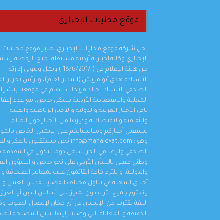
موقع محليات الإخباري
نحن شركة موقع محليات الإخباري يعتبر موقع محليات
الإخباري وكالة إخبارية أردنية مستقلة، منح الرخصة رسمي
من هيئة الإعلام في ( 18/6/2017 ) ويمل وتتولى إدارته
الأستاذة هدى أبو مريش (المدير العام)، ويرأس تحرير ال
الصحفي الأستاذ : خالد فريحات. نهتم في موقعنا بنشر الأ
المحلية والاقتصادية الأردنية بشكل خاص، مع عدم إغفا
باقي الأخبار العربية والدولية والأخبار الرياضية والفنية
والثقافية والاقتصادية وغيرها من الأخبار حول العالم .
نستقبل أخباركم ومناسباتكم على الإيميل الخاص بالمو
وهو : info@mahaleyat.com نحن مستقلون بالفكر 
الصحفي والإعلامي الحر نسعى دوما لنكون في المقدمة م
وطني معنى بالشأن الأردني على نحو خاص و الشؤون العر
والدولية، و يلتزم كافة القائمون عليه بمعايير الصحافة و
أخلاق المهنة في تناول مختلف القضايا نقدس العمل و ال
ونحترم جميع الآراء دون تمييز على أساس الدين أو العرق 
اللغة نقترب من الإنسان في أي مكان لإيصال الصوت 
الحقيقة و المعاناة التي وصلنا إليها نتبنى المصلحة العا