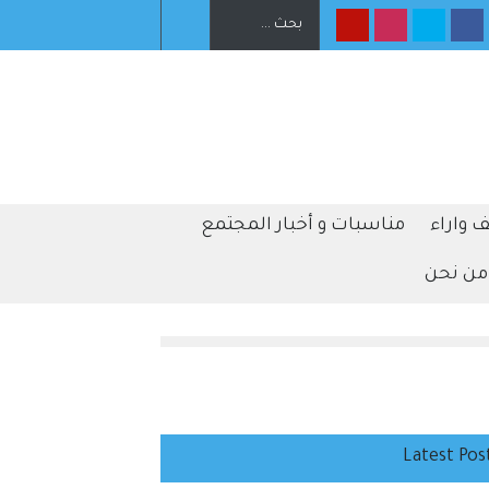
 بعد
ترامب: أعتقد أن حرب إيران ستنتهي قريبا جدا
فيذيا يهدف لتقييد حق اكتساب الجنسية الأميركية
 واراء
مناسبات و أخبار المجتمع
من نحن
Latest Pos