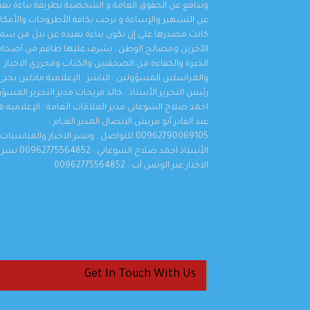
وندافع عن الحقوق العامة و الشخصية بطريقة بناءة بعي
عن التشهير والإساءة و نرحب بكافة الأطروحات والأفكار 
كانت مصدرها على إن تكون بناءة بعيدة عن نيل من سم
الآخرين ومصالح الوطن . يشرف عليها طاقم من أصحا
الخبرة والكفاءة من الصحفيين والكتاب ومحرري الاخبار
والمراسلين المسؤولين : الناشر : الإعلامية مادلين يحيى 
رئيس التحرير الأستاذ : خالد فريحات مدير التحرير المسؤو
احمد صلاح الشوعاني مدير العلاقات العامة : الإعلامية 
عبد القادر أبو مريش الاتصال المدير العــام :
00962790069105 للتواصل : ونشر الاخبار والمناسبات
الأستاذ احمد صلاح الشوعاني : 00962775564852 نشر
الاخبار عبر الوتس آب : 00962775564852
Get In Touch With Us