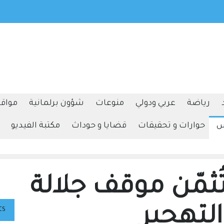
محافظة القدس: انسحاب قوات الاحتلال من مخيم قلنديا وكفر عقب
عدوان واسع استمر يومين
ترامب يوقع أمرا تن
بالولادة
رياضة
عربي ودولي
منوعات
شؤون برلمانية
مواقف
س
حوارات و تحقيقات
قضايا و حوداث
مكتبة الفيديو
ُثمّن موقف جلالة
لتهجير
ts