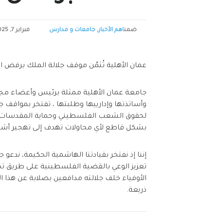
ضمن
اهم الأخبار
,
جامعات و مدارس
فبراير 7, 2025
عمان الأهلية تُثمّن موقف جلالة الملك برفض ا
جامعة عمان الأهلية ممثلة برئيس وأعضاء مجل
وأساتذتها وإدارييها وطلبتها ، تفتخر بمواقف ج
لحقوق الشعب الفلسطيني وحماية المقدسات ا
بشكل قاطع لأي محاولات تهدف إلى تهجير أشق
إننا إذ نفتخر بقيادتنا الهاشمية الحكيمة، ندعو
تعزيز الوعي بالقضية الفلسطينية على طريق تحق
الأوفياء خلف جلالته مدافعين بصلابة عن هذا
ذريعة.