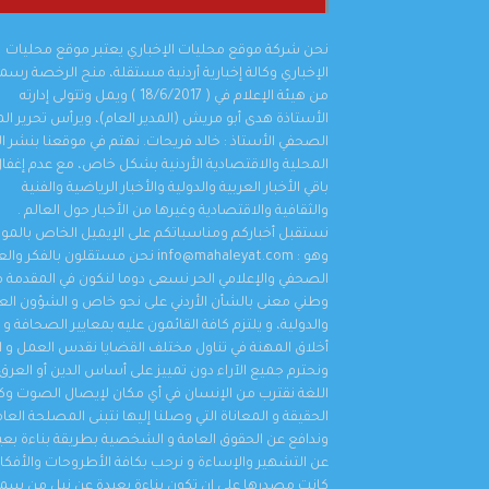
نحن شركة موقع محليات الإخباري يعتبر موقع محليات
الإخباري وكالة إخبارية أردنية مستقلة، منح الرخصة رسمي
من هيئة الإعلام في ( 18/6/2017 ) ويمل وتتولى إدارته
الأستاذة هدى أبو مريش (المدير العام)، ويرأس تحرير ال
الصحفي الأستاذ : خالد فريحات. نهتم في موقعنا بنشر الأ
المحلية والاقتصادية الأردنية بشكل خاص، مع عدم إغفا
باقي الأخبار العربية والدولية والأخبار الرياضية والفنية
والثقافية والاقتصادية وغيرها من الأخبار حول العالم .
نستقبل أخباركم ومناسباتكم على الإيميل الخاص بالمو
وهو : info@mahaleyat.com نحن مستقلون بالفكر 
الصحفي والإعلامي الحر نسعى دوما لنكون في المقدمة م
وطني معنى بالشأن الأردني على نحو خاص و الشؤون العر
والدولية، و يلتزم كافة القائمون عليه بمعايير الصحافة و
أخلاق المهنة في تناول مختلف القضايا نقدس العمل و ال
ونحترم جميع الآراء دون تمييز على أساس الدين أو العرق 
اللغة نقترب من الإنسان في أي مكان لإيصال الصوت 
الحقيقة و المعاناة التي وصلنا إليها نتبنى المصلحة العا
وندافع عن الحقوق العامة و الشخصية بطريقة بناءة بعي
عن التشهير والإساءة و نرحب بكافة الأطروحات والأفكار 
كانت مصدرها على إن تكون بناءة بعيدة عن نيل من سم