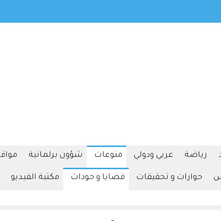
د لانطلاق معرض وكرنفال إربد للتسوق والترفيه 2026 .
اطلاق فعاليات "صيف 
رياضة
عربي ودولي
منوعات
شؤون برلمانية
مواقف
س
حوارات و تحقيقات
قضايا و حوداث
مكتبة الفيديو