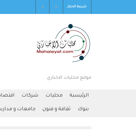
شريط الاخبار
المجالي يكتب ... حَظُّ الوزير أم حَظُّ الفقير؟
إربد تستع
2026-08-08T16:46:16+0000
موقع محليات الاخباري
الرئيسية
محليات
شركات
اقتصاد
بنوك
ثقافة و فنون
جامعات و مدار