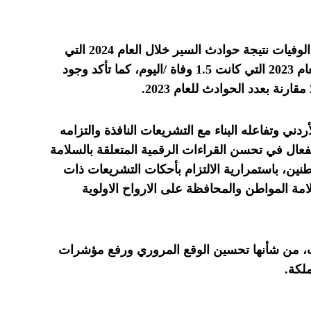
كما تبين من هذه الدراسات، انخفاض عدد الوفيات نتيجة حوادث السير خلال العام 2024 التي
أصبحت 1.4 وفاة / اليوم، مقارنة بعددها للعام 2023 التي كانت 1.5 وفاة /اليوم، كما تأكد وجود
ي وتفاعله البناء مع التشريعات النافذة والتزامه
الفعال في تحسن القراءات الرقمية المتعلقة بالسلامة
طنين، باستمرارية الالتزام بأحكات التشريعات ذات
امة المواطن والمحافظة على الارواح الاولوية
، من شأنها تحسين الوقع المروري ورفع مؤشرات
لكة.