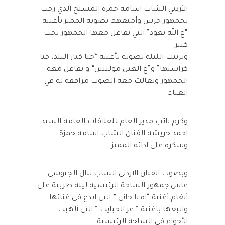
الأردني الشاب اسامة حمزة المشلح الذي رحب
بجمهور جرش وأمتعهم بصوته المميز بأغنية
“ع الله تعود” التي تفاعل معها الجمهور بحب
كبير.
وتزينت الليلة بصوته بأغنية “حنا كبار البلد، حنا
كراسيها” و”ع العين موليتين” و تفاعل معه
الجمهور وتعالت معه الصوت مرافقه له في
الغناء.
وكرم نائب مدير العام للعلاقات العامة السيد
احمد خريشة الفنان الشاب اسامة حمزة
وشكره على ادائه المميز.
وبصوت الفنان الاردني الشاب ينال الجيوسي
عاش جمهور الساحة الرئيسية ليلة طربية على
أنغام أغنية “اه يا جاني ” التي ابدع في غنائها
واتبعها باغنية ” عز الحبايب ” التي ألهبت
الأجواء في الساحة الرئيسية.