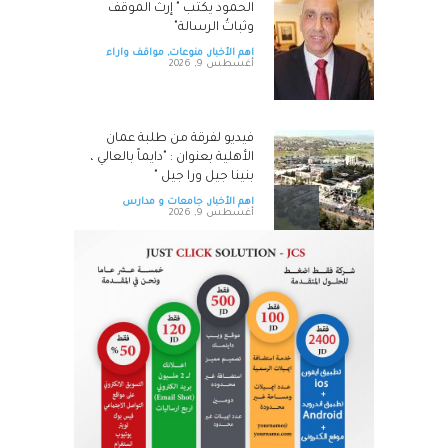
الحمود يكتب " إرثُ الموقف
وثباتُ الرسالة"
اهم الأخبار
,
منوعات
,
مواقف واراء
أغسطس 9, 2026
فيديو لفرقة من طلبة عمان
الأهلية بعنوان : "دايماً بالعالي ،
بنينا جيل ورا جيل "
اهم الأخبار
,
جامعات و مدارس
أغسطس 9, 2026
سامسونج وSpotify تتعاونان
لإتاحة تجربة Spotify Premium
على المزيد من الأجهزة
اقتصاد
,
اهم الأخبار
أغسطس 9, 2026
بشر محمد خير قرباع.. مبارك
تخرجك من الجامعة الأردنية
اهم الأخبار
,
مناسبات و أخبار المجتمع