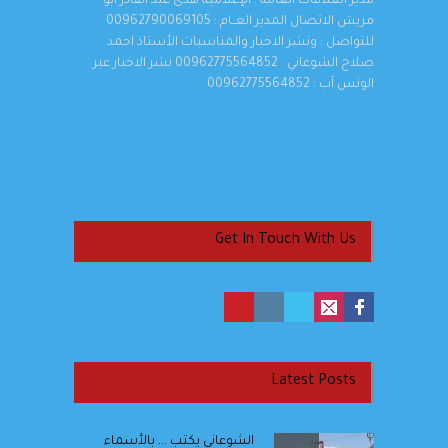
مدير العلاقات العامة : الإعلامية هدى عبد القادر أبو
مريش الاتصال المدير العــام : 00962790069105
للتواصل : ونشر الاخبار والمناسبات الأستاذ احمد
صلاح الشوعاني : 00962775564852 نشر الاخبار عبر
الوتس آب : 00962775564852
Get In Touch With Us
Latest Posts
الشوعاني يكتب ... بالأسماء