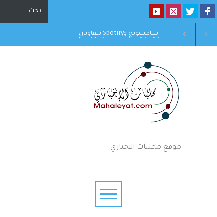
سامسونج وSpotify تتعاونان
فيديو لفرقة من طلبة عمان
لإتاحة تجربة Spotify Premium
الأهلية بعنوان : "دايماً بالعالي ،
ى المزيد من الأجهزة
بنينا جيل ورا جيل "
موقع محليات الاخباري