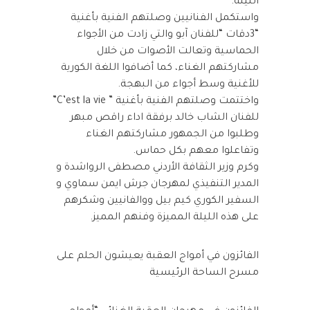
الليلة.
واستكمل الفنانيين وصلتهم الفنية بأغنية
“3دقات “للفنان آبو والتي زادت من الأجواء
الحماسية وتعالت الأصوات من خلال
مشاركتهم الغناء، كما أضافوا اللغة الكورية
للأغنية وسط أجواء من البهجة.
واختتمت وصلتهم الفنية بأغنية ” C’est la vie”
للفنان الشاب خالد برفقة اداء راقص مبهر
وطلبوا من الجمهور مشاركتهم الغناء
وتفاعلوا معهم بكل حماس.
وكرم وزير الثقافة الأردني مصطفى الرواشدة و
المدير التنفيذي لمهرجان جرش ايمن سماوي و
السفير الكوري كيم بيل ووالفانيين وشكرهم
على هذه الليلة المميزة وفنهم المميز.
الفائزون في أمواج العقبة يعيشون الحلم على
مسرح الساحة الرئيسية