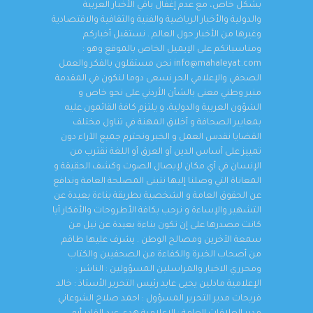
بشكل خاص، مع عدم إغفال باقي الأخبار العربية
والدولية والأخبار الرياضية والفنية والثقافية والاقتصادية
وغيرها من الأخبار حول العالم . نستقبل أخباركم
ومناسباتكم على الإيميل الخاص بالموقع وهو :
info@mahaleyat.com نحن مستقلون بالفكر والعمل
الصحفي والإعلامي الحر نسعى دوما لنكون في المقدمة
منبر وطني معنى بالشأن الأردني على نحو خاص و
الشؤون العربية والدولية، و يلتزم كافة القائمون عليه
بمعايير الصحافة و أخلاق المهنة في تناول مختلف
القضايا نقدس العمل و الخبر ونحترم جميع الآراء دون
تمييز على أساس الدين أو العرق أو اللغة نقترب من
الإنسان في أي مكان لإيصال الصوت وكشف الحقيقة و
المعاناة التي وصلنا إليها نتبنى المصلحة العامة وندافع
عن الحقوق العامة و الشخصية بطريقة بناءة بعيدة عن
التشهير والإساءة و نرحب بكافة الأطروحات والأفكار أيا
كانت مصدرها على إن تكون بناءة بعيدة عن نيل من
سمعة الآخرين ومصالح الوطن . يشرف عليها طاقم
من أصحاب الخبرة والكفاءة من الصحفيين والكتاب
ومحرري الاخبار والمراسلين المسؤولين : الناشر :
الإعلامية مادلين يحيى عابد رئيس التحرير الأستاذ : خالد
فريحات مدير التحرير المسؤول : احمد صلاح الشوعاني