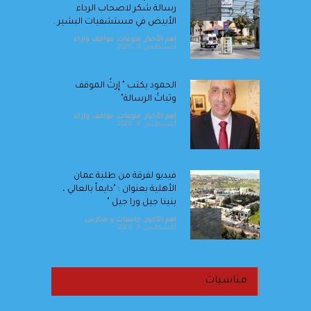
رسالة شكر لاصحاب الرداء
الأبيض في مستشفيات البشير .
اهم الأخبار
,
منوعات
,
مواقف واراء
أغسطس 9, 2026
الحمود يكتب " إرثُ الموقف
وثباتُ الرسالة"
اهم الأخبار
,
منوعات
,
مواقف واراء
أغسطس 9, 2026
فيديو لفرقة من طلبة عمان
الأهلية بعنوان : "دايماً بالعالي ،
بنينا جيل ورا جيل "
اهم الأخبار
,
جامعات و مدارس
أغسطس 9, 2026
سامسونج وSpotify تتعاونان
لإتاحة تجربة Spotify Premium
مناسبات
على المزيد من الأجهزة
اقتصاد
,
اهم الأخبار
أغسطس 9, 2026