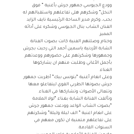
وودع الجيوسي جمهور جرش بأغنية ” فوق
النخل” وشكرهم هلى تفاعلهم واستقبالهم له
بحب، وكرم مدير الساحة الرئيسية نايف الزايد
الفنان الشاب ينال الجيوسي وشكره على أدائه
المميز.
وختام وصلتهم الفنية كانت بصوت الفنانة
الشابة الأردنية ياسمين أحمد التي رحبت بجرش
وجمهورها وشكرتهم على حضورهم ووعدتهم
بأجمل الأغاني وطلبت منهم ان يشاركوها
الغناء.
وعلى انغام أغنية “بتونس بيك” أطربت جمهور
جرش بصوتها الطربي القوي ليتفاعلو معها
وتتعالى الأصوات وتشاركها في الغناء.
وتألقت الفنانة الشابة بغناء “لولا الملامة
“بصوت الشاب الواعد وودعت جمهور جرش
على انغام اغنية ” الف ليلة وليلة” وشكرتهم
على تفاعلهم متمنية ان تكون معهم في
السنوات القادمة.