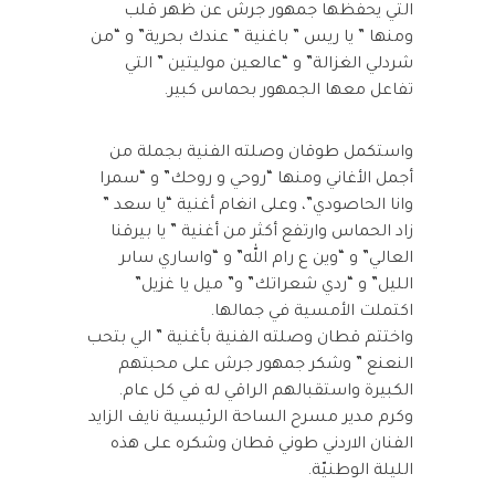
التي يحفظها جمهور جرش عن ظهر قلب
ومنها ” يا ريس ” باغنية ” عندك بحرية” و “من
شردلي الغزالة” و “عالعين موليتين ” التي
تفاعل معها الجمهور بحماس كبير.
واستكمل طوقان وصلته الفنية بجملة من
أجمل الأغاني ومنها “روحي و روحك” و “سمرا
وانا الحاصودي”، وعلى انغام أغنية “يا سعد ”
زاد الحماس وارتفع أكثر من أغنية ” يا بيرقنا
العالي” و “وين ع رام الله” و “واساري ساىر
الليل” و “ردي شعراتك” و” ميل يا غزيل”
اكتملت الأمسية في جمالها.
واختتم قطان وصلته الفنية بأغنية ” الي بتحب
النعنع ” وشكر جمهور جرش على محبتهم
الكبيرة واستقبالهم الراقي له في كل عام.
وكرم مدير مسرح الساحة الرئيسية نايف الزايد
الفنان الاردني طوني قطان وشكره على هذه
الليلة الوطنيّة.