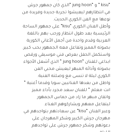
“kisu ” و “jung hoon ”الذي كان جمهور جرش
في انتظارهم ليعيشوا تجربة جديدة وفريدة من
نوعها مع الفن الكوري الحديث.
وأطل الفنان الكوري “kisu” على جمهور الساحة
الرئيسية بعد طول انتظار ورحب بهم باللغة
العربية وقدم واحدة من أجمل الأغاني الكورية
بصوته المميز وتفاعل معه الجمهور بحب كبير.
واستكمل الحفل بعرض فني موسيقي ورقص
ابداعي للفنان “jung hoon ” الذي أشعل الأجواء
بصوته وأدائه المبهر ليعيش محبي الفن
الكوري ليلة لا تنسى مع وصلته الفنية.
واطل من بعدها الفنانيين سويا وقدما أغنية ”
انت معلم ” للفنان سعد مجرد بأداء مميز
واتقان مبهر ما زاد من حماس الجمهور
ليتفاعل معهم ويشاركوهم الغناء.
وعبر الفنان “kisu” عن سعادتهم بتواجدهم في
مهرجان جرش الكبير وشكر المهرجان على
دعوتهم وشكر جمهور جرش على تواجدهم