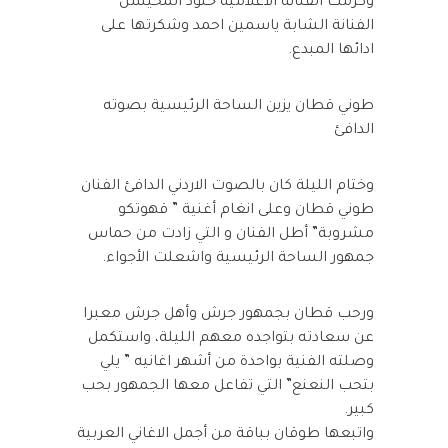
وكرمت الفنانة الأعلامية خلود المحيسن
الفنانة الشابة ياسمين احمد وشكرتها على
ادائها المبدع.
طوني قطان يزين الساحة الرئيسية بصوته
الدافئ
وختام الليلة كان بالصوت الاردني الدافئ الفنان
طوني قطان وعلى انغام أغنية ” قهوتكو
مشروبة” أطل الفنان و التي زادت من حماس
جمهور الساحة الرئيسية واشعلت الأجواء.
ورحب قطان بجمهور جرش وأهل جرش معبرا
عن سعادته بتواجده معهم الليلة، واستكمل
وصلته الفنية بواحدة من أشهر اغانيه ” يلي
بتحب النعنع” التي تفاعل معها الجمهور بحب
كبير.
واتبعها طوقان بباقة من أجمل الاغاني العربية