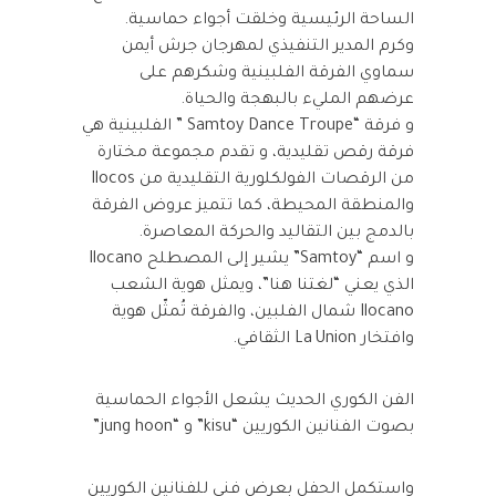
الساحة الرئيسية وخلقت أجواء حماسية.
وكرم المدير التنفيذي لمهرجان جرش أيمن
سماوي الفرقة الفلبينية وشكرهم على
عرضهم المليء بالبهجة والحياة.
و فرقة “Samtoy Dance Troupe ” الفلبينية هي
فرقة رقص تقليدية، و تقدم مجموعة مختارة
من الرقصات الفولكلورية التقليدية من Ilocos
والمنطقة المحيطة، كما تتميز عروض الفرقة
بالدمج بين التقاليد والحركة المعاصرة.
و اسم “Samtoy” يشير إلى المصطلح Ilocano
الذي يعني “لغتنا هنا”، ويمثل هوية الشعب
Ilocano شمال الفلبين، والفرقة تُمثّل هوية
وافتخار La Union الثقافي.
الفن الكوري الحديث يشعل الأجواء الحماسية
بصوت الفنانين الكوريين “kisu” و “jung hoon”
واستكمل الحفل بعرض فني للفنانين الكوريين