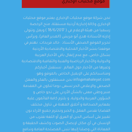
موقع محليات الإخباري
نحن شركة موقع محليات الإخباري يعتبر موقع محليات
الإخباري وكالة إخبارية أردنية مستقلة، منح الرخصة
رسميا من هيئة الإعلام في ( 18/6/2017 ) ويمل وتتولى
إدارته الأستاذة هدى أبو مريش (المدير العام)، ويرأس
تحرير الموقع الصحفي الأستاذ : خالد فريحات. نهتم في
موقعنا بنشر الأخبار المحلية والاقتصادية الأردنية
بشكل خاص، مع عدم إغفال باقي الأخبار العربية
والدولية والأخبار الرياضية والفنية والثقافية والاقتصادية
وغيرها من الأخبار حول العالم . نستقبل أخباركم
ومناسباتكم على الإيميل الخاص بالموقع وهو :
info@mahaleyat.com نحن مستقلون بالفكر والعمل
الصحفي والإعلامي الحر نسعى دوما لنكون في المقدمة
منبر وطني معنى بالشأن الأردني على نحو خاص و
الشؤون العربية والدولية، و يلتزم كافة القائمون عليه
بمعايير الصحافة و أخلاق المهنة في تناول مختلف
القضايا نقدس العمل و الخبر ونحترم جميع الآراء دون
تمييز على أساس الدين أو العرق أو اللغة نقترب من
الإنسان في أي مكان لإيصال الصوت وكشف الحقيقة و
المعاناة التي وصلنا إليها نتبنى المصلحة العامة وندافع