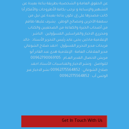
عن الحقوق العامة و الشخصية بطريقة بناءة بعيدة عن
التشهير والإساءة و نرحب بكافة الأطروحات والأفكار أيا
كانت مصدرها على إن تكون بناءة بعيدة عن نيل من
سمعة الآخرين ومصالح الوطن . يشرف عليها طاقم
من أصحاب الخبرة والكفاءة من الصحفيين والكتاب
ومحرري الاخبار والمراسلين المسؤولين : الناشر :
الإعلامية مادلين يحيى عابد رئيس التحرير الأستاذ : خالد
فريحات مدير التحرير المسؤول : احمد صلاح الشوعاني
مدير العلاقات العامة : الإعلامية هدى عبد القادر أبو
مريش الاتصال المدير العــام : 00962790069105
للتواصل : ونشر الاخبار والمناسبات الأستاذ احمد
صلاح الشوعاني : 00962775564852 نشر الاخبار عبر
الوتس آب : 00962775564852
Get In Touch With Us