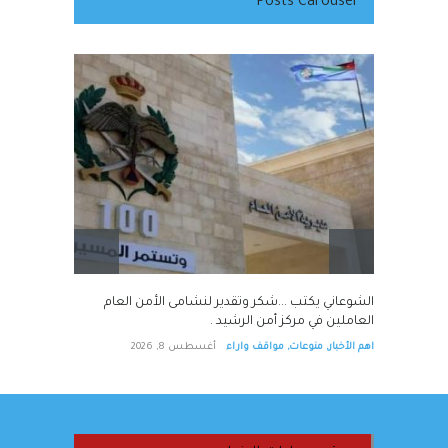
Posts Carousel
ت
الشوعاني يكتب ...شكر وتقدير لنشامى الأمن العام
العاملين في مركز أمن الرشيد .
اهم الأخبار
,
منوعات
,
مواقف واراء
أغسطس 8, 2026