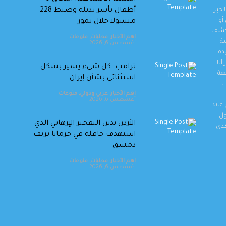
خبر
أطفال بأسر بديلة وضبط 228
أو
متسولا خلال تموز
وكشف
اهم الأخبار
,
محليات
,
منوعات
مة
أغسطس 6, 2026
دة
أيا
ترامب: كل شيء يسير بشكل
عة
استثنائي بشأن إيران
ب
اهم الأخبار
,
عربي ودولي
,
منوعات
أغسطس 6, 2026
عابد
ل :
الأردن يدين التفجير الإرهابي الذي
هدى
استهدف حافلة في جرمانا بريف
دمشق
اهم الأخبار
,
محليات
,
منوعات
أغسطس 6, 2026