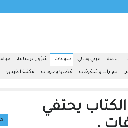
ترامب: كل شيء يسير بشكل استثنائي بشأن إيران
تموز
الأردن يدين التف
رياضة
عربي ودولي
منوعات
شؤون برلمانية
مواقف
س
حوارات و تحقيقات
قضايا و حوداث
مكتبة الفيديو
 الكتاب يحتفي
ts