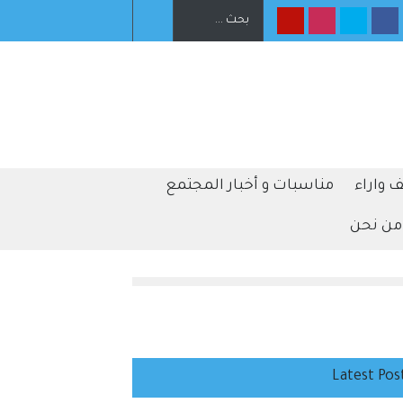
‏التنمية الاجتماعية: التحاق 9 أطفال بأسر بديلة وضبط 228 متسولا خلال
جير الإرهابي الذي استهدف حافلة في جرمانا بريف دمشق
 واراء
مناسبات و أخبار المجتمع
من نحن
Latest Pos