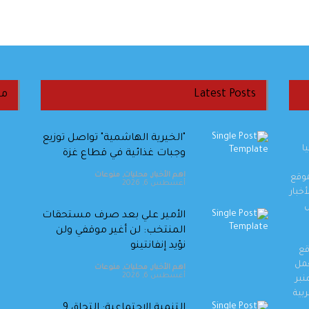
Latest Posts
من
"الخيرية الهاشمية" تواصل توزيع
ا
وجبات غذائية في قطاع غزة
اهم الأخبار
,
محليات
,
منوعات
موقع
أغسطس 6, 2026
خبار
ل
الأمير علي بعد صرف مستحقات
المنتخب: لن أغير موقفي ولن
نؤيد إنفانتينو
قع
والعمل
اهم الأخبار
,
محليات
,
منوعات
أغسطس 6, 2026
نبر
بية
‏التنمية الاجتماعية: التحاق 9