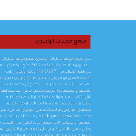
موقع محليات الإخباري
نحن شركة موقع محليات الإخباري يعتبر موقع محليات
الإخباري وكالة إخبارية أردنية مستقلة، منح الرخصة رسمي
من هيئة الإعلام في ( 18/6/2017 ) ويمل وتتولى إدارته
الأستاذة هدى أبو مريش (المدير العام)، ويرأس تحرير ال
الصحفي الأستاذ : خالد فريحات. نهتم في موقعنا بنشر الأ
المحلية والاقتصادية الأردنية بشكل خاص، مع عدم إغفا
باقي الأخبار العربية والدولية والأخبار الرياضية والفنية
والثقافية والاقتصادية وغيرها من الأخبار حول العالم .
نستقبل أخباركم ومناسباتكم على الإيميل الخاص بالمو
وهو : info@mahaleyat.com نحن مستقلون بالفكر 
الصحفي والإعلامي الحر نسعى دوما لنكون في المقدمة م
وطني معنى بالشأن الأردني على نحو خاص و الشؤون العر
والدولية، و يلتزم كافة القائمون عليه بمعايير الصحافة و