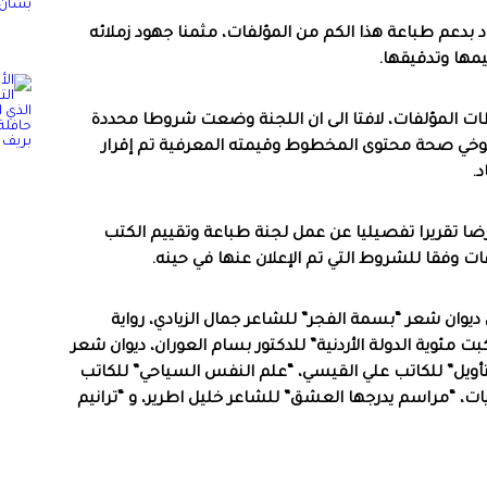
حاد بدعم طباعة هذا الكم من المؤلفات، مثمنا جهود زملائه
مها وتدقيقها.
ات المؤلفات، لافتا الى ان اللجنة وضعت شروطا محددة
توخي صحة محتوى المخطوط وقيمته المعرفية تم إقرار
.
عرضا تقريرا تفصيليا عن عمل لجنة طباعة وتقييم الكتب
ت وفقا للشروط التي تم الإعلان عنها في حينه.
 ديوان شعر “بسمة الفجر” للشاعر جمال الزيادي، رواية
بت مئوية الدولة الأردنية” للدكتور بسام العوران، ديوان شعر
أويل” للكاتب علي القيسي، “علم النفس السياحي” للكاتب
لزيات، “مراسم يدرجها العشق” للشاعر خليل اطرير، و “ترانيم