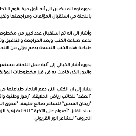
بدوره نوه المبيضين الى أنه لأول مرة يقوم الات
باللجنة في استقبال المؤلفات ومراجعتها وتقيي
وأشار الى انه تم استقبال عدد كبير من مخطوط
لدعم طباعة الكتب وبعد المراجعة والتدقيق و
طباعة هذه الكتب التسعة بدعم جزئي من الاتحاد
بدوره أشار الكيالي إلى آلية عمل اللجنة، مست
والدور الذي قامت به في فرز مخطوطات المؤلفا
يشار إلى ان الكتب التي دعم الاتحاد طباعتها هي
“العقد” للكاتب رياض الحلايقة، “رموز وطنية واك
“ريحان القدس” للشاعر صالح خليفة، “فحوى الت
سند الفايز، “أضواء على الآخرة ” للكاتبة زهرة ا
الحروف” للشاعر انور القريوتي.