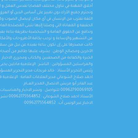
أخلاق المهنة في تناول مختلف القضايا نقدس العمل و ال
ونحترم جميع الآراء دون تمييز على أساس الدين أو العرق 
اللغة نقترب من الإنسان في أي مكان لإيصال الصوت 
الحقيقة و المعاناة التي وصلنا إليها نتبنى المصلحة العا
وندافع عن الحقوق العامة و الشخصية بطريقة بناءة بعي
عن التشهير والإساءة و نرحب بكافة الأطروحات والأفكار 
كانت مصدرها على إن تكون بناءة بعيدة عن نيل من سم
الآخرين ومصالح الوطن . يشرف عليها طاقم من أصحا
الخبرة والكفاءة من الصحفيين والكتاب ومحرري الاخبار
والمراسلين المسؤولين : الناشر : الإعلامية مادلين يحيى 
رئيس التحرير الأستاذ : خالد فريحات مدير التحرير المسؤو
احمد صلاح الشوعاني مدير العلاقات العامة : الإعلامية 
عبد القادر أبو مريش الاتصال المدير العــام :
00962790069105 للتواصل : ونشر الاخبار والمناسبات
الأستاذ احمد صلاح الشوعاني : 00962775564852 نشر
الاخبار عبر الوتس آب : 00962775564852