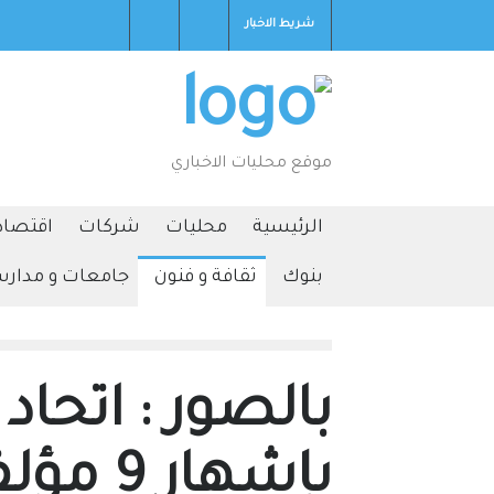
شريط الاخبار
2026-08-06T19:36:40+0000
موقع محليات الاخباري
الرئيسية
محليات
شركات
اقتصاد
بنوك
ثقافة و فنون
جامعات و مدار
بالصور : اتحاد
بإشهار 9 مؤلفات .