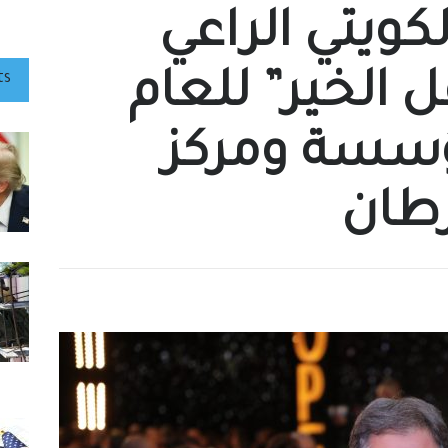
لكويتي الراعي
فل الخير” للعام
ts
 مؤسسة ومركز
طان