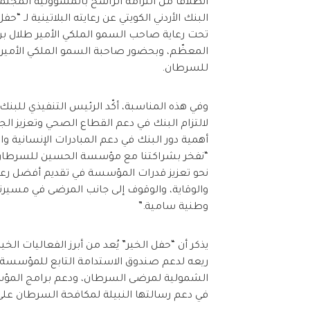
انطلاقاً من التزامه الراسخ بالمسؤولية المجتم
تحت رعاية صاحب السمو الملكي الأمير طلال بن م
المعظّم، وبحضور صاحبة السمو الملكي الأمير
للسرطان.
وفي هذه المناسبة، أكّد الرئيس التنفيذي للبنك ال
لالتزام البنك في دعم القطاع الصحي وتعزيز ال
أهمية دور البنك في دعم المبادرات الإنسانية وا
“نفخر بشراكتنا مع مؤسسة الحسين للسرطان، 
نحو تعزيز قدرات المؤسسة في تقديم أفضل رعا
والوقاية، والوقوف إلى جانب المرضى في مسيرته
وطنية سامية.”
يذكر أن “حفل الخير” يُعد من أبرز الفعاليا
ريعه لدعم صندوق الاستدامة التابع للمؤسسة، 
الشمولية لمرضى السرطان، ودعم برامج المؤس
في دعم رسالتها النبيلة لمكافحة السرطان على