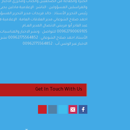
الخبرة والكفاءة من الصحفيين والكتاب ومحرري الاخبار
والمراسلين المسؤولين : الناشر : الإعلامية مادلين يحيى 
رئيس التحرير الأستاذ : خالد فريحات مدير التحرير المسؤو
احمد صلاح الشوعاني مدير العلاقات العامة : الإعلامية 
عبد القادر أبو مريش الاتصال المدير العــام :
00962790069105 للتواصل : ونشر الاخبار والمناسبات
الأستاذ احمد صلاح الشوعاني : 00962775564852 نشر
الاخبار عبر الوتس آب : 00962775564852
Get In Touch With Us