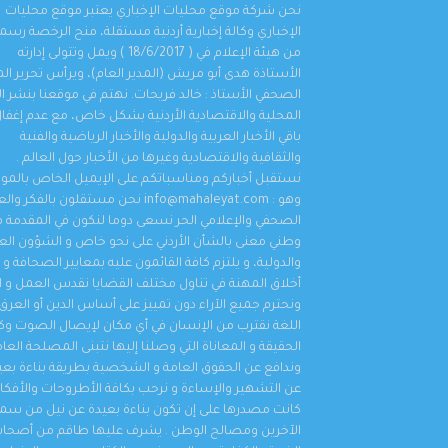
نحن شركة موقع محليات الإخباري يعتبر موقع محليات
الإخباري وكالة إخبارية أردنية مستقلة، منح الرخصة رسمي
من هيئة الإعلام في ( 18/6/2017 ) ويمل وتتولى إدارته
الصحفي محمد غنام يهنئ ويبارك للاستاذ الدكتور
الأستاذة هدى أبو مريش (المدير العام)، ويرأس تحرير ال
اخليف الطراونة بتخرج قرة عينه المهندس سيف
الصحفي الأستاذ : خالد فريحات. نهتم في موقعنا بنشر الأ
اهم الأخبار
,
محليات
,
مناسبات و أخبار المجتمع
,
منوعات
أغسطس 1, 2026
المحلية والاقتصادية الأردنية بشكل خاص، مع عدم إغفا
باقي الأخبار العربية والدولية والأخبار الرياضية والفنية
والثقافية والاقتصادية وغيرها من الأخبار حول العالم .
نستقبل أخباركم ومناسباتكم على الإيميل الخاص بالمو
وهو : info@mahaleyat.com نحن مستقلون بالفكر 
الصحفي والإعلامي الحر نسعى دوما لنكون في المقدمة م
وطني معنى بالشأن الأردني على نحو خاص و الشؤون العر
والدولية، و يلتزم كافة القائمون عليه بمعايير الصحافة و
أخلاق المهنة في تناول مختلف القضايا نقدس العمل و ال
ونحترم جميع الآراء دون تمييز على أساس الدين أو العرق 
اللغة نقترب من الإنسان في أي مكان لإيصال الصوت 
الحقيقة و المعاناة التي وصلنا إليها نتبنى المصلحة العا
وندافع عن الحقوق العامة و الشخصية بطريقة بناءة بعي
عن التشهير والإساءة و نرحب بكافة الأطروحات والأفكار 
كانت مصدرها على إن تكون بناءة بعيدة عن نيل من سم
الآخرين ومصالح الوطن . يشرف عليها طاقم من أصحا