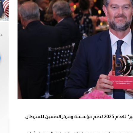
ر
” للعام 2025
لدعم مؤسسة
ومركز
الحسين للسرطان