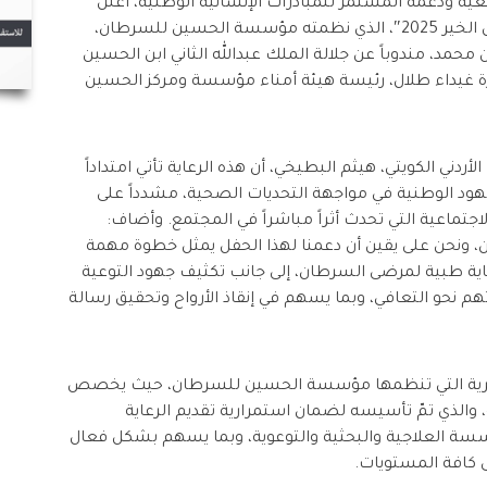
عية ودعمه المستمر للمبادرات الإنسانية الوطنية، أعلن
البنك الأردني الكويتي عن رعايته البلاتينية لـ “حفل الخير 2025″، الذي نظمته مؤسسة الحسين للسرطان،
حمد، مندوباً عن جلالة الملك عبدالله الثاني ابن الحسين
ة غيداء طلال، رئيسة هيئة أمناء مؤسسة ومركز الحسين
أردني الكويتي، هيثم البطيخي، أن هذه الرعاية تأتي امتداداً
جهود الوطنية في مواجهة التحديات الصحية، مشدداً على
لاجتماعية التي تحدث أثراً مباشراً في المجتمع. وأضاف:
ونحن على يقين أن دعمنا لهذا الحفل يمثل خطوة مهمة
ية طبية لمرضى السرطان، إلى جانب تكثيف جهود التوعية
م نحو التعافي، وبما يسهم في إنقاذ الأرواح وتحقيق رسالة
ت الخيرية التي تنظمها مؤسسة الحسين للسرطان، حيث يخصص
والذي تمّ تأسيسه لضمان استمرارية تقديم الرعاية
سة العلاجية والبحثية والتوعوية، وبما يسهم بشكل فعال
 كافة المستويات.