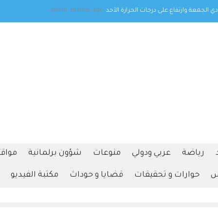
ا في نجران جراء هجمات حوثية
about 4 hours ago
رياضة
عربي ودولي
منوعات
شؤون برلمانية
مواقف
س
حوارات و تحقيقات
قضايا و حوداث
مكتبة الفيديو