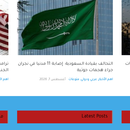
ات
التحالف بقيادة السعودية: إصابة 11 مدنيا في نجران
ترامب
جراء هجمات حوثية
الجنس
اهم الأخبار
,
عربي ودولي
,
منوعات
أغسطس 7, 2026
اهم الأ
Latest Posts
من