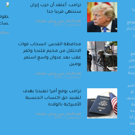
ترامب: أعتقد أن حرب إيران
ا
ستنتهي قريبا جدا
أ. د. اخليف الطراونة : مبارك يا مهندس سيف…
عطوفة
اهم الأخبار
,
عربي ودولي
,
منوعات
موقع
وبين غربتين أربعون عامًا من الحلم
مساعدا
أغسطس 7, 2026
خبار
اهم الأخبار
,
مناسبات و أخبار المجتمع
,
منوعات
,
مواقف واراء
يوليو 31, 2026
اهم الأخب
ل
محافظة القدس: انسحاب قوات
الاحتلال من مخيم قلنديا وكفر
قع
عقب بعد عدوان واسع استمر
والعمل
يومين
نبر
بية
اهم الأخبار
,
عربي ودولي
,
منوعات
أغسطس 7, 2026
خبر
ترامب يوقع أمرا تنفيذيا يهدف
أو
لتقييد حق اكتساب الجنسية
وكشف
الأميركية بالولادة
مة
دة
اهم الأخبار
,
عربي ودولي
,
منوعات
أيا
أغسطس 7, 2026
عة
ب
التحالف بقيادة السعودية: