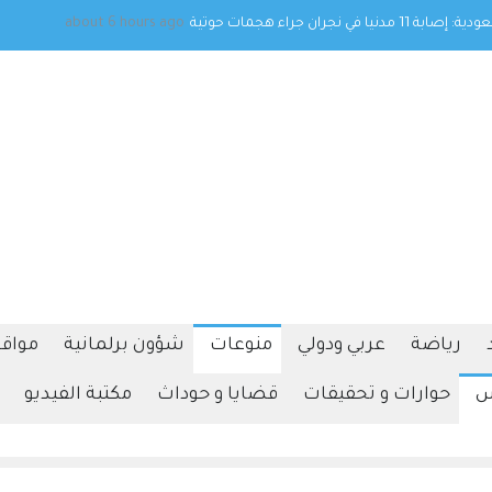
ترامب يوقع أمرا تنفيذيا يهدف لتقييد حق اكتساب الجنسية الأميركية
about 6 hours ago
بالولادة
رياضة
عربي ودولي
منوعات
شؤون برلمانية
مواقف
س
حوارات و تحقيقات
قضايا و حوداث
مكتبة الفيديو