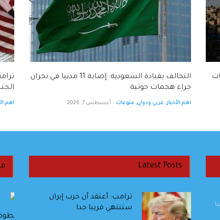
ات
التحالف بقيادة السعودية: إصابة 11 مدنيا في نجران
ترامب
جراء هجمات حوثية
الجنس
اهم الأخبار
,
عربي ودولي
,
منوعات
أغسطس 7, 2026
اهم الأ
Latest Posts
من
ترامب: أعتقد أن حرب إيران
ا
ستنتهي قريبا جدا
أ. د. اخليف الطراونة : مبارك يا مهندس سيف…
عطوفة