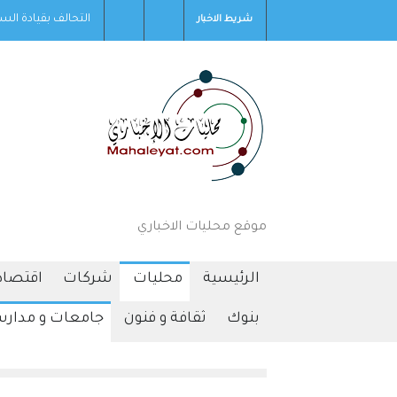
د
التحالف بقيادة السعودية: إصابة 11 مدنيا في نجران جراء هجمات حوثية
شريط الاخبار
موقع محليات الاخباري
الرئيسية
محليات
شركات
اقتصاد
بنوك
ثقافة و فنون
جامعات و مدار