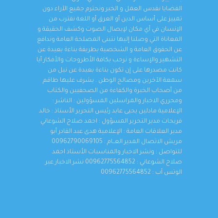
القضايا نقدس العمل و الخبر ونحترم جميع الآراء دون
تمييز على أساس الدين أو العرق أو اللغة نقترب من
الإنسان في أي مكان لإيصال الصوت وكشف الحقيقة و
المعاناة التي وصلنا إليها نتبنى المصلحة العامة وندافع
عن الحقوق العامة و الشخصية بطريقة بناءة بعيدة عن
التشهير والإساءة و نرحب بكافة الأطروحات والأفكار أيا
كانت مصدرها على إن تكون بناءة بعيدة عن نيل من
سمعة الآخرين ومصالح الوطن . يشرف عليها طاقم
من أصحاب الخبرة والكفاءة من الصحفيين والكتاب
ومحرري الاخبار والمراسلين المسؤولين : الناشر :
الإعلامية مادلين يحيى عابد رئيس التحرير الأستاذ : خالد
فريحات مدير التحرير المسؤول : احمد صلاح الشوعاني
مدير العلاقات العامة : الإعلامية هدى عبد القادر أبو
مريش الاتصال المدير العــام : 00962790069105
للتواصل : ونشر الاخبار والمناسبات الأستاذ احمد
صلاح الشوعاني : 00962775564852 نشر الاخبار عبر
الوتس آب : 00962775564852