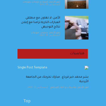
اهم الأخبار
,
قضايا و حوداث
,
منوعات
أغسطس 10, 2026
الأمن: لا تهاون مع مطلقي
العيارات النارية تزامنا مع إعلان
نتائج التوجيهي
اهم الأخبار
,
محليات
,
منوعات
أغسطس 10, 2026
البنك الأردني الكويتي يعلن عن
الرابحين بالجوائز الربع سنوية
مناسبات
لبرنامج حساب التوفير – الجوائز
لعام 2026
اهم الأخبار
,
بنوك
أغسطس 10, 2026
ر
بشر محمد خير قرباع.. مبارك تخرجك من الجامعة
زين تُعيد إطلاق خط "بسمة+"
الأردنية
لفئة الصم بميزات إضافية
اهم الأخبار
,
مناسبات و أخبار المجتمع
أغسطس 9, 2026
اهم الأخبار
,
شركات
أغسطس 10, 2026
Top