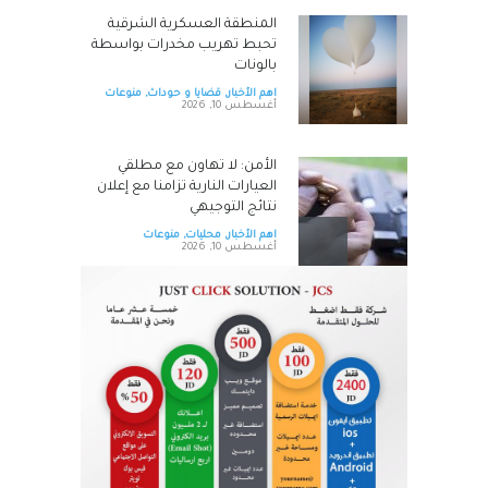
المنطقة العسكرية الشرقية
تحبط تهريب مخدرات بواسطة
بالونات
اهم الأخبار
,
قضايا و حوداث
,
منوعات
أغسطس 10, 2026
الأمن: لا تهاون مع مطلقي
العيارات النارية تزامنا مع إعلان
نتائج التوجيهي
اهم الأخبار
,
محليات
,
منوعات
أغسطس 10, 2026
البنك الأردني الكويتي يعلن عن
الرابحين بالجوائز الربع سنوية
لبرنامج حساب التوفير – الجوائز
لعام 2026
اهم الأخبار
,
بنوك
أغسطس 10, 2026
زين تُعيد إطلاق خط "بسمة+"
لفئة الصم بميزات إضافية