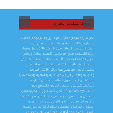
موقع محليات الإخباري
ية عبر تطبيق
نحن شركة موقع محليات الإخباري يعتبر موقع محليات
الإخباري وكالة إخبارية أردنية مستقلة، منح الرخصة
رسميا من هيئة الإعلام في ( 18/6/2017 ) ويمل وتتولى
إدارته الأستاذة هدى أبو مريش (المدير العام)، ويرأس
تحرير الموقع الصحفي الأستاذ : خالد فريحات. نهتم في
موقعنا بنشر الأخبار المحلية والاقتصادية الأردنية
بشكل خاص، مع عدم إغفال باقي الأخبار العربية
والدولية والأخبار الرياضية والفنية والثقافية والاقتصادية
وغيرها من الأخبار حول العالم . نستقبل أخباركم
ومناسباتكم على الإيميل الخاص بالموقع وهو :
info@mahaleyat.com نحن مستقلون بالفكر والعمل
الصحفي والإعلامي الحر نسعى دوما لنكون في المقدمة
منبر وطني معنى بالشأن الأردني على نحو خاص و
الشؤون العربية والدولية، و يلتزم كافة القائمون عليه
بمعايير الصحافة و أخلاق المهنة في تناول مختلف