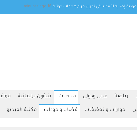
 نجران جراء هجمات حوثية
16 minutes ago
ترامب يوقع أمرا تنفيذيا
رياضة
عربي ودولي
منوعات
شؤون برلمانية
مواقف
س
حوارات و تحقيقات
قضايا و حوداث
مكتبة الفيديو