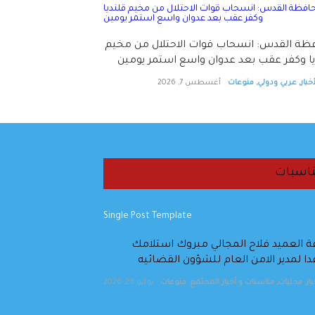
ظة القدس: انسحاب قوات الاحتلال من مخيم
يا وكفر عقب بعد عدوان واسع استمر يومين
خبار
,
عربي ودولي
,
منوعات
أغسطس 7, 2026
اسبات
 العميد فلاح المجالي مبروك استلامك
 لمدير الامن العام للشؤون القضائيه
ار
,
محليات
,
مناسبات و أخبار المجتمع
,
منوعات
يوليو 28, 2026