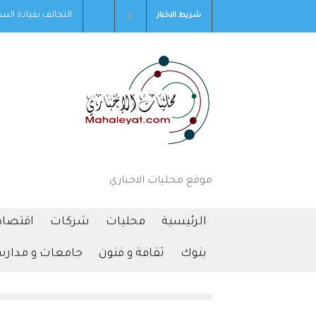
 انسحاب قوات الاحتلال من مخيم قلنديا وكفر عقب بعد
التحالف بقيادة السعودية: إصابة 11 مدنيا في
شريط الاخبار
عدوان واسع استمر يومين
موقع محليات الاخباري
الرئيسية
محليات
شركات
اقتصاد
بنوك
ثقافة و فنون
جامعات و مدار