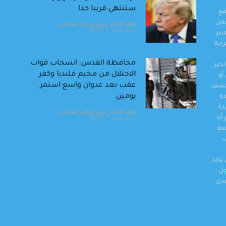
ستنتهي قريبا جدا
قع
والعمل
اهم الأخبار
,
عربي ودولي
,
منوعات
أغسطس 7, 2026
نبر
بية
محافظة القدس: انسحاب قوات
خبر
الاحتلال من مخيم قلنديا وكفر
أو
عقب بعد عدوان واسع استمر
وكشف
يومين
مة
دة
اهم الأخبار
,
عربي ودولي
,
منوعات
أيا
أغسطس 7, 2026
عة
ب
ترامب يوقع أمرا تنفيذيا يهدف
لتقييد حق اكتساب الجنسية
عابد
الأميركية بالولادة
ل :
اهم الأخبار
,
عربي ودولي
,
منوعات
هدى
أغسطس 7, 2026
التحالف بقيادة السعودية:
إصابة 11 مدنيا في نجران جراء