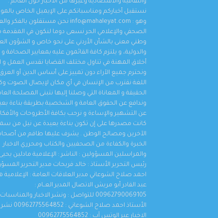
والثقافية والاقتصادية وغيرها من الأخبار حول العالم .
نستقبل أخباركم ومناسباتكم على الإيميل الخاص بالمو
وهو : info@mahaleyat.com نحن مستقلون بالفكر 
الصحفي والإعلامي الحر نسعى دوما لنكون في المقدمة م
وطني معنى بالشأن الأردني على نحو خاص و الشؤون العر
والدولية، و يلتزم كافة القائمون عليه بمعايير الصحافة و
أخلاق المهنة في تناول مختلف القضايا نقدس العمل و ال
ونحترم جميع الآراء دون تمييز على أساس الدين أو العرق 
اللغة نقترب من الإنسان في أي مكان لإيصال الصوت 
الحقيقة و المعاناة التي وصلنا إليها نتبنى المصلحة العا
وندافع عن الحقوق العامة و الشخصية بطريقة بناءة بعي
عن التشهير والإساءة و نرحب بكافة الأطروحات والأفكار 
كانت مصدرها على إن تكون بناءة بعيدة عن نيل من سم
الآخرين ومصالح الوطن . يشرف عليها طاقم من أصحا
الخبرة والكفاءة من الصحفيين والكتاب ومحرري الاخبار
والمراسلين المسؤولين : الناشر : الإعلامية مادلين يحيى 
رئيس التحرير الأستاذ : خالد فريحات مدير التحرير المسؤو
احمد صلاح الشوعاني مدير العلاقات العامة : الإعلامية 
عبد القادر أبو مريش الاتصال المدير العــام :
00962790069105 للتواصل : ونشر الاخبار والمناسبات
الأستاذ احمد صلاح الشوعاني : 00962775564852 نشر
الاخبار عبر الوتس آب : 00962775564852