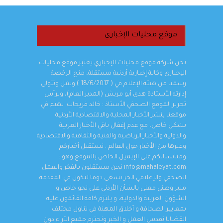
موقع محليات الإخباري
نحن شركة موقع محليات الإخباري يعتبر موقع محليات
الإخباري وكالة إخبارية أردنية مستقلة، منح الرخصة
رسميا من هيئة الإعلام في ( 18/6/2017 ) ويمل وتتولى
إدارته الأستاذة هدى أبو مريش (المدير العام)، ويرأس
تحرير الموقع الصحفي الأستاذ : خالد فريحات. نهتم في
موقعنا بنشر الأخبار المحلية والاقتصادية الأردنية
بشكل خاص، مع عدم إغفال باقي الأخبار العربية
والدولية والأخبار الرياضية والفنية والثقافية والاقتصادية
وغيرها من الأخبار حول العالم . نستقبل أخباركم
ومناسباتكم على الإيميل الخاص بالموقع وهو :
info@mahaleyat.com نحن مستقلون بالفكر والعمل
الصحفي والإعلامي الحر نسعى دوما لنكون في المقدمة
منبر وطني معنى بالشأن الأردني على نحو خاص و
الشؤون العربية والدولية، و يلتزم كافة القائمون عليه
بمعايير الصحافة و أخلاق المهنة في تناول مختلف
القضايا نقدس العمل و الخبر ونحترم جميع الآراء دون