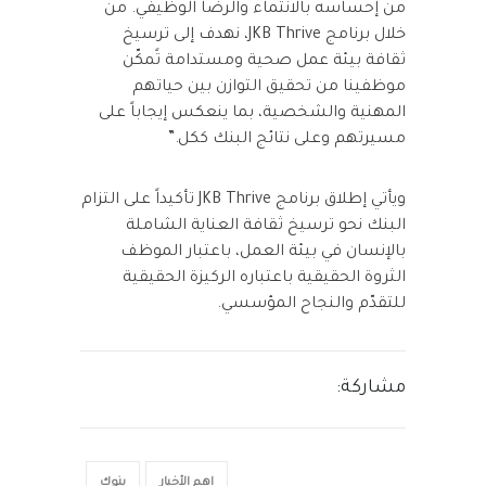
من إحساسه بالانتماء والرضا الوظيفي. من
خلال برنامج JKB Thrive، نهدف إلى ترسيخ
ثقافة بيئة عمل صحية ومستدامة تًمكّن
موظفينا من تحقيق التوازن بين حياتهم
المهنية والشخصية، بما ينعكس إيجاباً على
مسيرتهم وعلى نتائج البنك ككل.”
ويأتي إطلاق برنامج JKB Thrive تأكيداً على التزام
البنك نحو ترسيخ ثقافة العناية الشاملة
بالإنسان في بيئة العمل، باعتبار الموظف
الثروة الحقيقية باعتباره الركيزة الحقيقية
للتقدّم والنجاح المؤسسي.
مشاركة:
اهم الأخبار
بنوك