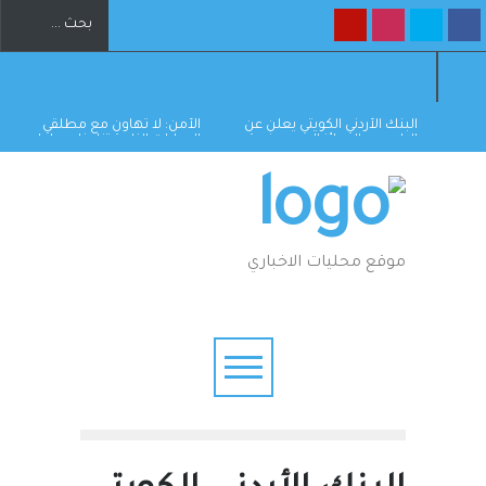
البنك الأردني الكويتي يعلن عن
الأمن: لا تهاون مع مطلقي
الرابحين بالجوائز الربع سنوية
العيارات النارية تزامنا مع إعلان
لبرنامج حساب التوفير – الجوائز
نتائج التوجيهي
لعام 2026
زين تُعيد إطلاق خط "بسمة+"
لفئة الصم بميزات إضافية
موقع محليات الاخباري