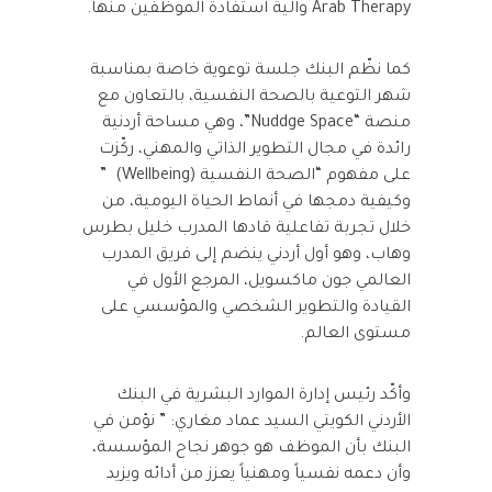
Arab Therapy وآلية استفادة الموظفين منها.
كما نظّم البنك جلسة توعوية خاصة بمناسبة
شهر التوعية بالصحة النفسية، بالتعاون مع
منصة “Nuddge Space”، وهي مساحة أردنية
رائدة في مجال التطوير الذاتي والمهني، ركّزت
على مفهوم “الصحة النفسية (Wellbeing) ”
وكيفية دمجها في أنماط الحياة اليومية، من
خلال تجربة تفاعلية قادها المدرب خليل بطرس
وهاب، وهو أول أردني ينضم إلى فريق المدرب
العالمي جون ماكسويل، المرجع الأول في
القيادة والتطوير الشخصي والمؤسسي على
مستوى العالم.
وأكّد رئيس إدارة الموارد البشرية في البنك
الأردني الكويتي السيد عماد مغاري: ” نؤمن في
البنك بأن الموظف هو جوهر نجاح المؤسسة،
وأن دعمه نفسياً ومهنياً يعزز من أدائه ويزيد