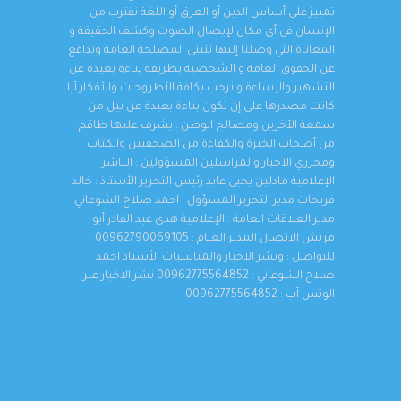
تمييز على أساس الدين أو العرق أو اللغة نقترب من
الإنسان في أي مكان لإيصال الصوت وكشف الحقيقة و
المعاناة التي وصلنا إليها نتبنى المصلحة العامة وندافع
عن الحقوق العامة و الشخصية بطريقة بناءة بعيدة عن
التشهير والإساءة و نرحب بكافة الأطروحات والأفكار أيا
كانت مصدرها على إن تكون بناءة بعيدة عن نيل من
سمعة الآخرين ومصالح الوطن . يشرف عليها طاقم
من أصحاب الخبرة والكفاءة من الصحفيين والكتاب
ومحرري الاخبار والمراسلين المسؤولين : الناشر :
الإعلامية مادلين يحيى عابد رئيس التحرير الأستاذ : خالد
فريحات مدير التحرير المسؤول : احمد صلاح الشوعاني
مدير العلاقات العامة : الإعلامية هدى عبد القادر أبو
مريش الاتصال المدير العــام : 00962790069105
للتواصل : ونشر الاخبار والمناسبات الأستاذ احمد
صلاح الشوعاني : 00962775564852 نشر الاخبار عبر
الوتس آب : 00962775564852