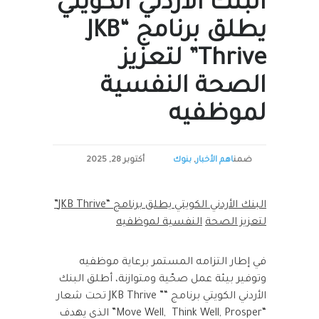
البنك الأردني الكويتي
يطلق برنامج “JKB
Thrive” لتعزيز
الصحة النفسية
لموظفيه
ضمن
اهم الأخبار
,
بنوك
أكتوبر 28, 2025
البنك الأردني الكويتي يطلق برنامج
“JKB Thrive”
لتعزيز الصحة
النفسية لموظفيه
في إطار التزامه المستمر برعاية موظفيه
وتوفير بيئة عمل صحّية ومتوازنة، أطلق البنك
الأردني الكويتي برنامج “” JKB Thrive تحت شعار
“Move Well, Think Well, Prosper” الذي يهدف