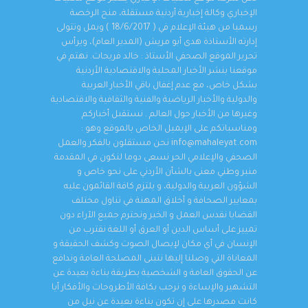
الإخباري وكالة إخبارية أردنية مستقلة، منح الرخصة
رسميا من هيئة الإعلام في ( 18/6/2017 ) ويمل وتتولى
إدارته الأستاذة هدى أبو مريش (المدير العام)، ويرأس
تحرير الموقع الصحفي الأستاذ : خالد فريحات. نهتم في
موقعنا بنشر الأخبار المحلية والاقتصادية الأردنية
بشكل خاص، مع عدم إغفال باقي الأخبار العربية
والدولية والأخبار الرياضية والفنية والثقافية والاقتصادية
وغيرها من الأخبار حول العالم . نستقبل أخباركم
ومناسباتكم على الإيميل الخاص بالموقع وهو :
info@mahaleyat.com نحن مستقلون بالفكر والعمل
الصحفي والإعلامي الحر نسعى دوما لنكون في المقدمة
منبر وطني معنى بالشأن الأردني على نحو خاص و
الشؤون العربية والدولية، و يلتزم كافة القائمون عليه
بمعايير الصحافة و أخلاق المهنة في تناول مختلف
القضايا نقدس العمل و الخبر ونحترم جميع الآراء دون
تمييز على أساس الدين أو العرق أو اللغة نقترب من
الإنسان في أي مكان لإيصال الصوت وكشف الحقيقة و
المعاناة التي وصلنا إليها نتبنى المصلحة العامة وندافع
عن الحقوق العامة و الشخصية بطريقة بناءة بعيدة عن
التشهير والإساءة و نرحب بكافة الأطروحات والأفكار أيا
كانت مصدرها على إن تكون بناءة بعيدة عن نيل من