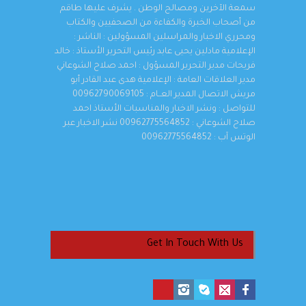
سمعة الآخرين ومصالح الوطن . يشرف عليها طاقم
من أصحاب الخبرة والكفاءة من الصحفيين والكتاب
ومحرري الاخبار والمراسلين المسؤولين : الناشر :
الإعلامية مادلين يحيى عابد رئيس التحرير الأستاذ : خالد
فريحات مدير التحرير المسؤول : احمد صلاح الشوعاني
مدير العلاقات العامة : الإعلامية هدى عبد القادر أبو
مريش الاتصال المدير العــام : 00962790069105
للتواصل : ونشر الاخبار والمناسبات الأستاذ احمد
صلاح الشوعاني : 00962775564852 نشر الاخبار عبر
الوتس آب : 00962775564852
Get In Touch With Us