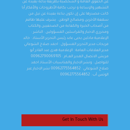
عن الحقوق العامة و الشخصية بطريقة بناءة بعيدة عن
التشهير والإساءة و نرحب بكافة الأطروحات والأفكار أيا
كانت مصدرها على إن تكون بناءة بعيدة عن نيل من
سمعة الآخرين ومصالح الوطن . يشرف عليها طاقم
من أصحاب الخبرة والكفاءة من الصحفيين والكتاب
ومحرري الاخبار والمراسلين المسؤولين : الناشر :
الإعلامية مادلين يحيى عابد رئيس التحرير الأستاذ : خالد
فريحات مدير التحرير المسؤول : احمد صلاح الشوعاني
مدير العلاقات العامة : الإعلامية هدى عبد القادر أبو
مريش الاتصال المدير العــام : 00962790069105
للتواصل : ونشر الاخبار والمناسبات الأستاذ احمد
صلاح الشوعاني : 00962775564852 نشر الاخبار عبر
الوتس آب : 00962775564852
Get In Touch With Us