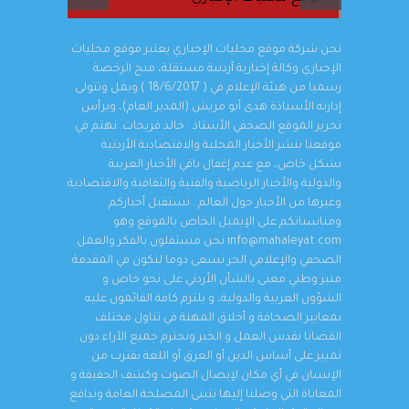
نحن شركة موقع محليات الإخباري يعتبر موقع محليات
الإخباري وكالة إخبارية أردنية مستقلة، منح الرخصة
رسميا من هيئة الإعلام في ( 18/6/2017 ) ويمل وتتولى
إدارته الأستاذة هدى أبو مريش (المدير العام)، ويرأس
تحرير الموقع الصحفي الأستاذ : خالد فريحات. نهتم في
موقعنا بنشر الأخبار المحلية والاقتصادية الأردنية
بشكل خاص، مع عدم إغفال باقي الأخبار العربية
والدولية والأخبار الرياضية والفنية والثقافية والاقتصادية
وغيرها من الأخبار حول العالم . نستقبل أخباركم
ومناسباتكم على الإيميل الخاص بالموقع وهو :
info@mahaleyat.com نحن مستقلون بالفكر والعمل
الصحفي والإعلامي الحر نسعى دوما لنكون في المقدمة
منبر وطني معنى بالشأن الأردني على نحو خاص و
الشؤون العربية والدولية، و يلتزم كافة القائمون عليه
بمعايير الصحافة و أخلاق المهنة في تناول مختلف
القضايا نقدس العمل و الخبر ونحترم جميع الآراء دون
تمييز على أساس الدين أو العرق أو اللغة نقترب من
الإنسان في أي مكان لإيصال الصوت وكشف الحقيقة و
المعاناة التي وصلنا إليها نتبنى المصلحة العامة وندافع