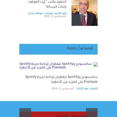
الحمود يكتب " إرثُ الموقف
وثباتُ الرسالة"
اهم الأخبار
,
منوعات
,
مواقف واراء
أغسطس 9, 2026
فيديو لفرقة من طلبة عمان
الأهلية بعنوان : "دايماً بالعالي ،
بنينا جيل ورا جيل "
Posts Carousel
اهم الأخبار
,
جامعات و مدارس
أغسطس 9, 2026
سامسونج وSpotify تتعاونان
لإتاحة تجربة Spotify Premium
ة أمام مرحلة
سامسونج وSpotify تتعاونان لإتاحة تجربة Spotify
على المزيد من الأجهزة
Premium على المزيد من الأجهزة
اقتصاد
,
اهم الأخبار
أغسطس 9, 2026
اقتصاد
,
اهم الأخبار
أغسطس 9, 2026
موقع محليات الإخباري