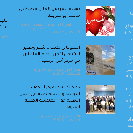
تهنئه للعريس الغالي مصطفى
ا
محمد أبو شريعة .
الصحفي محمد غنام يهنئ ويبارك للاستاذ الدكتور
أ. د. اخل
اهم الأخبار
,
محليات
,
مناسبات و أخبار
موقع
اخليف الطراونة بتخرج قرة عينه المهندس سيف
وبين غربت
المجتمع
,
منوعات
خبار
أغسطس 7, 2026
اهم الأخبار
,
محليات
,
مناسبات و أخبار المجتمع
,
منوعات
أغسطس 1, 2026
اهم الأخبار
,
م
ل
الشوعاني يكتب ...شكر وتقدير
لنشامى الأمن العام العاملين
قع
في مركز أمن الرشيد .
والعمل
نبر
اهم الأخبار
,
منوعات
,
مواقف واراء
أغسطس 8, 2026
بية
دورة تدريبية بمركز البحوث
خبر
الدوائية والتشخيصية في عمان
أو
الاهلية حول الهندسة الطبية
وكشف
الحيوية
مة
دة
اهم الأخبار
,
جامعات و مدارس
أيا
أغسطس 8, 2026
عة
ب