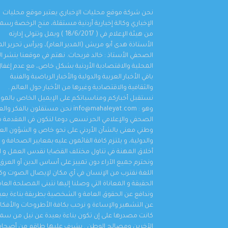
نحن شركة موقع محليات الإخباري يعتبر موقع محليات
الإخباري وكالة إخبارية أردنية مستقلة، منح الرخصة رسمي
من هيئة الإعلام في ( 18/6/2017 ) ويمل وتتولى إدارته
الأستاذة هدى أبو مريش (المدير العام)، ويرأس تحرير ال
الصحفي الأستاذ : خالد فريحات. نهتم في موقعنا بنشر الأ
المحلية والاقتصادية الأردنية بشكل خاص، مع عدم إغفا
باقي الأخبار العربية والدولية والأخبار الرياضية والفنية
والثقافية والاقتصادية وغيرها من الأخبار حول العالم .
نستقبل أخباركم ومناسباتكم على الإيميل الخاص بالمو
وهو : info@mahaleyat.com نحن مستقلون بالفكر 
الصحفي والإعلامي الحر نسعى دوما لنكون في المقدمة م
وطني معنى بالشأن الأردني على نحو خاص و الشؤون العر
والدولية، و يلتزم كافة القائمون عليه بمعايير الصحافة و
أخلاق المهنة في تناول مختلف القضايا نقدس العمل و ال
تهنئه للعريس الغالي مصطفى محمد أبو شريعة .
ونحترم جميع الآراء دون تمييز على أساس الدين أو العرق 
اللغة نقترب من الإنسان في أي مكان لإيصال الصوت 
اهم الأخبار
,
محليات
,
مناسبات و أخبار المجتمع
,
منوعات
أغسطس 7, 2026
الحقيقة و المعاناة التي وصلنا إليها نتبنى المصلحة العا
وندافع عن الحقوق العامة و الشخصية بطريقة بناءة بعي
عن التشهير والإساءة و نرحب بكافة الأطروحات والأفكار 
كانت مصدرها على إن تكون بناءة بعيدة عن نيل من سم
الآخرين ومصالح الوطن . يشرف عليها طاقم من أصحا