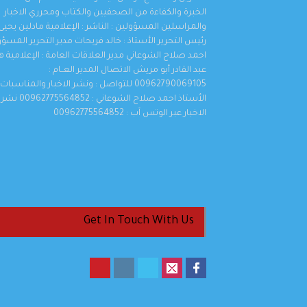
الخبرة والكفاءة من الصحفيين والكتاب ومحرري الاخبار
والمراسلين المسؤولين : الناشر : الإعلامية مادلين يحيى 
رئيس التحرير الأستاذ : خالد فريحات مدير التحرير المسؤو
احمد صلاح الشوعاني مدير العلاقات العامة : الإعلامية 
عبد القادر أبو مريش الاتصال المدير العــام :
00962790069105 للتواصل : ونشر الاخبار والمناسبات
الأستاذ احمد صلاح الشوعاني : 00962775564852 نشر
الاخبار عبر الوتس آب : 00962775564852
Get In Touch With Us