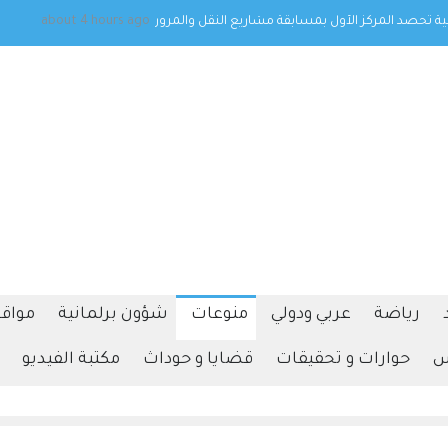
الزراعية في عمان الأهلية تشارك بفعاليات اليوم العالمي
about 4 hours ago
لمكافحة التصحر والجفاف 2026
رياضة
عربي ودولي
منوعات
شؤون برلمانية
مواقف
س
حوارات و تحقيقات
قضايا و حوداث
مكتبة الفيديو