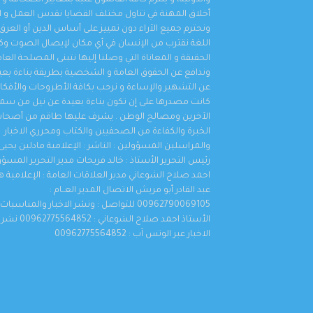
والدولية، و يلتزم كافة القائمون عليه بمعايير الصحافة و
أخلاق المهنة في تناول مختلف القضايا نقدس العمل و ال
ونحترم جميع الآراء دون تمييز على أساس الدين أو العرق 
اللغة نقترب من الإنسان في أي مكان لإيصال الصوت 
الحقيقة و المعاناة التي وصلنا إليها نتبنى المصلحة العا
وندافع عن الحقوق العامة و الشخصية بطريقة بناءة بعي
عن التشهير والإساءة و نرحب بكافة الأطروحات والأفكار 
كانت مصدرها على إن تكون بناءة بعيدة عن نيل من سم
الآخرين ومصالح الوطن . يشرف عليها طاقم من أصحا
الخبرة والكفاءة من الصحفيين والكتاب ومحرري الاخبار
والمراسلين المسؤولين : الناشر : الإعلامية مادلين يحيى 
رئيس التحرير الأستاذ : خالد فريحات مدير التحرير المسؤو
احمد صلاح الشوعاني مدير العلاقات العامة : الإعلامية 
عبد القادر أبو مريش الاتصال المدير العــام :
00962790069105 للتواصل : ونشر الاخبار والمناسبات
الأستاذ احمد صلاح الشوعاني : 00962775564852 نشر
الاخبار عبر الوتس آب : 00962775564852