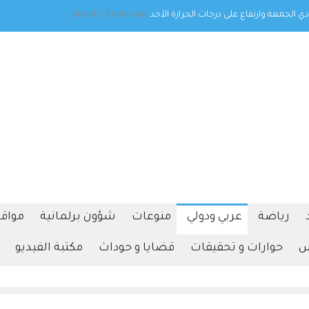
ا في نجران جراء هجمات حوثية
about 2 hours ago
رياضة
عربي ودولي
منوعات
شؤون برلمانية
مواقف
س
حوارات و تحقيقات
قضايا و حوداث
مكتبة الفيديو