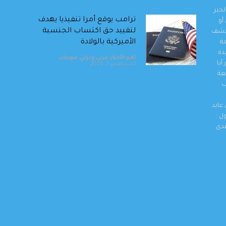
خبر
ترامب يوقع أمرا تنفيذيا يهدف
أو
لتقييد حق اكتساب الجنسية
وكشف
الأميركية بالولادة
مة
دة
اهم الأخبار
,
عربي ودولي
,
منوعات
أيا
أغسطس 7, 2026
عة
ب
التحالف بقيادة السعودية:
إصابة 11 مدنيا في نجران جراء
عابد
هجمات حوثية
ل :
اهم الأخبار
,
عربي ودولي
,
منوعات
هدى
أغسطس 7, 2026
طقس صيفي اعتيادي الجمعة
وارتفاع على درجات الحرارة الأحد
اهم الأخبار
,
محليات
,
منوعات
أغسطس 7, 2026