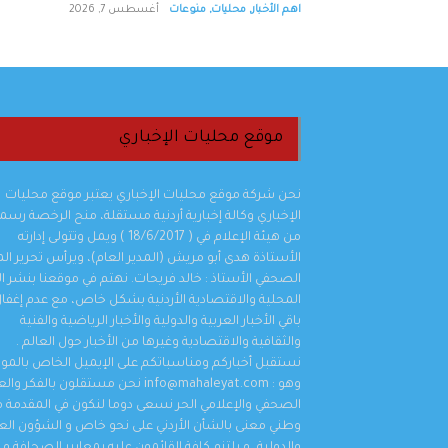
اهم الأخبار
,
محليات
,
منوعات
أغسطس 7, 2026
موقع محليات الإخباري
نحن شركة موقع محليات الإخباري يعتبر موقع محليات
الإخباري وكالة إخبارية أردنية مستقلة، منح الرخصة رسمي
من هيئة الإعلام في ( 18/6/2017 ) ويمل وتتولى إدارته
الصحفي محمد غنام يهنئ ويبارك للاستاذ الدكتور
الأستاذة هدى أبو مريش (المدير العام)، ويرأس تحرير ال
اخليف الطراونة بتخرج قرة عينه المهندس سيف
الصحفي الأستاذ : خالد فريحات. نهتم في موقعنا بنشر الأ
اهم الأخبار
,
محليات
,
مناسبات و أخبار المجتمع
,
منوعات
أغسطس 1, 2026
المحلية والاقتصادية الأردنية بشكل خاص، مع عدم إغفا
باقي الأخبار العربية والدولية والأخبار الرياضية والفنية
والثقافية والاقتصادية وغيرها من الأخبار حول العالم .
نستقبل أخباركم ومناسباتكم على الإيميل الخاص بالمو
وهو : info@mahaleyat.com نحن مستقلون بالفكر 
الصحفي والإعلامي الحر نسعى دوما لنكون في المقدمة م
وطني معنى بالشأن الأردني على نحو خاص و الشؤون العر