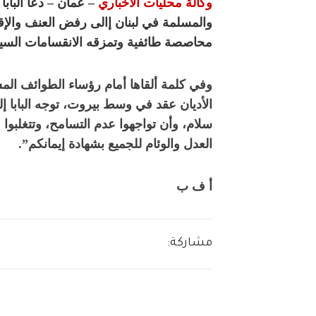
وكالة محليات الاخباري
– عمان – دعا الباب
والمسلمة في لبنان إالى رفض العنف والإق
محاصصة طائفية وتمزقه الانقسامات السيا
وفي كلمة ألقاها أمام رؤساء الطوائف ال
الأديان عقد في وسط بيروت، توجه البابا إل
سلام، وأن تواجهوا عدم التسامح، وتتغلبوا
العدل والوئام للجميع بشهادة إيمانكم”.
أ ف ب
مشاركة: