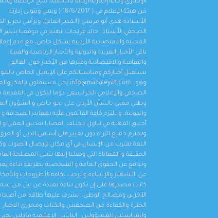
الإخباري وكالة إخبارية أردنية مستقلة، منح الرخصة رسمي
من هيئة الإعلام في ( 18/6/2017 ) ويمل وتتولى إدارته
تهنئه للعريس الغالي مصطفى محمد أبو شريعة .
الأستاذة هدى أبو مريش (المدير العام)، ويرأس تحرير ال
اهم الأخبار
,
محليات
,
مناسبات و أخبار المجتمع
,
منوعات
أغسطس 7, 2026
الصحفي الأستاذ : خالد فريحات. نهتم في موقعنا بنشر الأ
المحلية والاقتصادية الأردنية بشكل خاص، مع عدم إغفا
باقي الأخبار العربية والدولية والأخبار الرياضية والفنية
والثقافية والاقتصادية وغيرها من الأخبار حول العالم .
نستقبل أخباركم ومناسباتكم على الإيميل الخاص بالمو
وهو : info@mahaleyat.com نحن مستقلون بالفكر 
الصحفي والإعلامي الحر نسعى دوما لنكون في المقدمة م
وطني معنى بالشأن الأردني على نحو خاص و الشؤون العر
والدولية، و يلتزم كافة القائمون عليه بمعايير الصحافة و
أخلاق المهنة في تناول مختلف القضايا نقدس العمل و ال
ونحترم جميع الآراء دون تمييز على أساس الدين أو العرق 
اللغة نقترب من الإنسان في أي مكان لإيصال الصوت 
الحقيقة و المعاناة التي وصلنا إليها نتبنى المصلحة العا
وندافع عن الحقوق العامة و الشخصية بطريقة بناءة بعي
عن التشهير والإساءة و نرحب بكافة الأطروحات والأفكار 
كانت مصدرها على إن تكون بناءة بعيدة عن نيل من سم
الآخرين ومصالح الوطن . يشرف عليها طاقم من أصحا
الخبرة والكفاءة من الصحفيين والكتاب ومحرري الاخبار
والمراسلين المسؤولين : الناشر : الإعلامية مادلين يحيى 