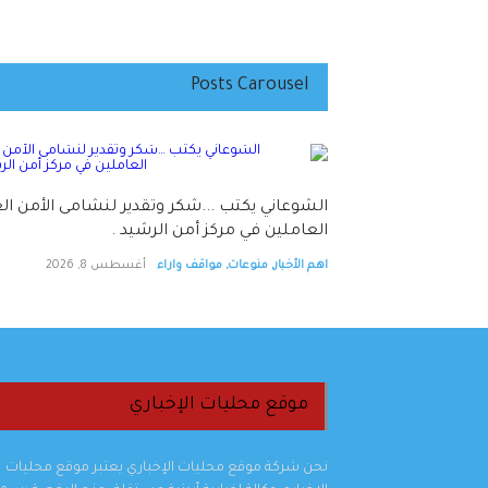
Posts Carousel
فاع على درجات
الشوعاني يكتب ...شكر وتقدير لنشامى الأمن ال
العاملين في مركز أمن الرشيد .
اهم الأخبار
,
منوعات
,
مواقف واراء
أغسطس 8, 2026
موقع محليات الإخباري
نحن شركة موقع محليات الإخباري يعتبر موقع محليات