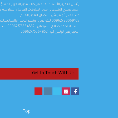
رئيس التحرير الأستاذ : خالد فريحات مدير التحرير المسؤو
احمد صلاح الشوعاني مدير العلاقات العامة : الإعلامية 
عبد القادر أبو مريش الاتصال المدير العــام :
00962790069105 للتواصل : ونشر الاخبار والمناسبات
الأستاذ احمد صلاح الشوعاني : 00962775564852 نشر
الاخبار عبر الوتس آب : 00962775564852
Get In Touch With Us
Top