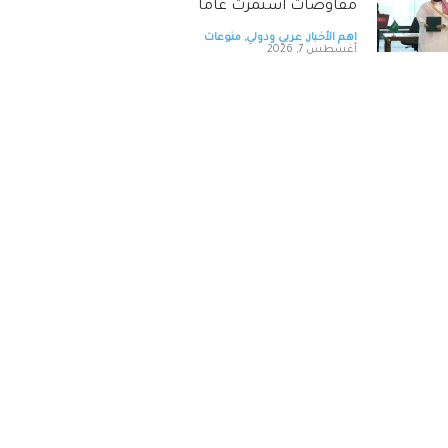
مفاوضات استمرت عاما
اهم الأخبار
,
عربي ودولي
,
منوعات
أغسطس 7, 2026
تهنئه للعريس الغالي مصطفى
محمد أبو شريعة .
اهم الأخبار
,
محليات
,
مناسبات و أخبار
المجتمع
,
منوعات
أغسطس 7, 2026
الشوعاني يكتب ...شكر وتقدير
لنشامى الأمن العام العاملين
في مركز أمن الرشيد .
اهم الأخبار
,
منوعات
,
مواقف واراء
أغسطس 8, 2026