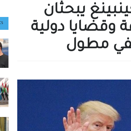
بينغ يبحثان
ة وقضايا دولية
ts
تفي مطول