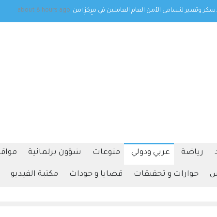
لعريس الغالي مصطفى محمد أبو شريعة .
about 8 hours ago
رياضة
عربي ودولي
منوعات
شؤون برلمانية
مواقف
س
حوارات و تحقيقات
قضايا و حوداث
مكتبة الفيديو