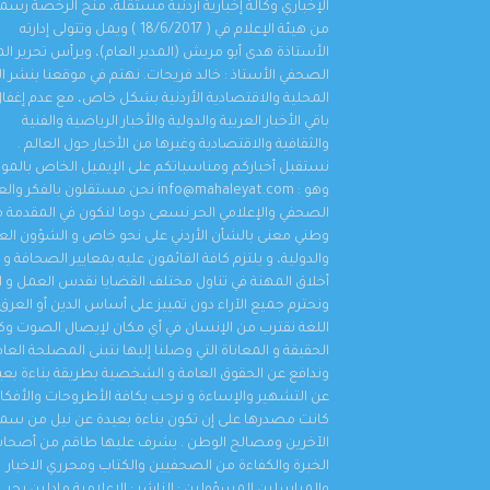
الإخباري وكالة إخبارية أردنية مستقلة، منح الرخصة رسمي
من هيئة الإعلام في ( 18/6/2017 ) ويمل وتتولى إدارته
الصحفي محمد غنام يهنئ ويبارك للاستاذ الدكتور
الأستاذة هدى أبو مريش (المدير العام)، ويرأس تحرير ال
اخليف الطراونة بتخرج قرة عينه المهندس سيف
الصحفي الأستاذ : خالد فريحات. نهتم في موقعنا بنشر الأ
اهم الأخبار
,
محليات
,
مناسبات و أخبار المجتمع
,
منوعات
أغسطس 1, 2026
المحلية والاقتصادية الأردنية بشكل خاص، مع عدم إغفا
باقي الأخبار العربية والدولية والأخبار الرياضية والفنية
والثقافية والاقتصادية وغيرها من الأخبار حول العالم .
نستقبل أخباركم ومناسباتكم على الإيميل الخاص بالمو
وهو : info@mahaleyat.com نحن مستقلون بالفكر 
الصحفي والإعلامي الحر نسعى دوما لنكون في المقدمة م
وطني معنى بالشأن الأردني على نحو خاص و الشؤون العر
والدولية، و يلتزم كافة القائمون عليه بمعايير الصحافة و
أخلاق المهنة في تناول مختلف القضايا نقدس العمل و ال
ونحترم جميع الآراء دون تمييز على أساس الدين أو العرق 
اللغة نقترب من الإنسان في أي مكان لإيصال الصوت 
الحقيقة و المعاناة التي وصلنا إليها نتبنى المصلحة العا
وندافع عن الحقوق العامة و الشخصية بطريقة بناءة بعي
عن التشهير والإساءة و نرحب بكافة الأطروحات والأفكار 
كانت مصدرها على إن تكون بناءة بعيدة عن نيل من سم
الآخرين ومصالح الوطن . يشرف عليها طاقم من أصحا
الخبرة والكفاءة من الصحفيين والكتاب ومحرري الاخبار