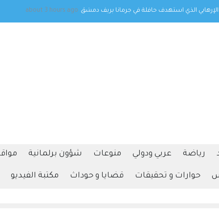
 الإرهابي الذي استهدف حافلة في جرمانا بريف دمشق
about 3 hours ago
ترامب: كل شيء يسير بشكل 
رياضة
عربي ودولي
منوعات
شؤون برلمانية
مواقف
س
حوارات و تحقيقات
قضايا و حوداث
مكتبة الفيديو