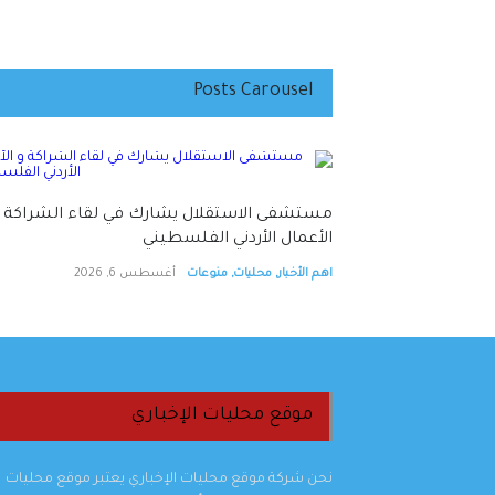
Posts Carousel
وجبات غذائية في
‏مستشفى الاستقلال يشارك في لقاء الشراكة 
الأعمال الأردني الفلسطيني
اهم الأخبار
,
محليات
,
منوعات
أغسطس 6, 2026
موقع محليات الإخباري
نحن شركة موقع محليات الإخباري يعتبر موقع محليات