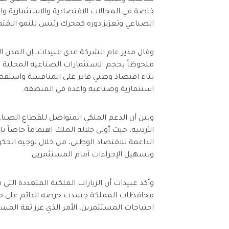
مناسبة وطنية غالية نستذكر فيها ما تحقق للأرد
خاصة في المجالات الاقتصادية والاستثمارية و
الصناعي وتعزيز دوره كمحرك رئيس للنمو الاقت
وقال مدير عام الشركة عدي عبيدات، إن المدن ا
ملحوظاً بحجم الاستثمارات الصناعية المحلية وال
بناء اقتصاد وطني قادر على المنافسة واستقطاب
استثمارية وصناعية واعدة في المنطقة.
وبين أن الدعم الملكي المتواصل للقطاع الصن
الأردنية، حيث أولى جلالة الملك اهتماماً خاصاً 
الداعمة للاقتصاد الوطني، من خلال توجيه الحكو
وتسهيل الإجراءات أمام المستثمرين.
وأكد عبيدات أن الزيارات الملكية المتعددة الت
محافظات المملكة جسدت حرصه الدائم على متا
احتياجات المستثمرين، الأمر الذي عزز ثقة المس