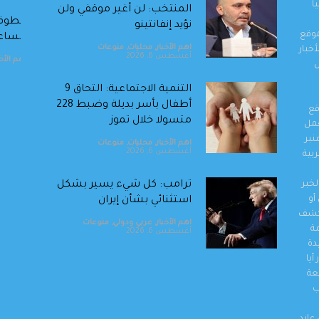
ا
المنتخب: لن أغير موقفي ولن
أ. د. اخليف الطراونة : مبارك يا مهندس سيف…
عطوفة
نؤيد إنفانتينو
موقع
وبين غربتين أربعون عامًا من الحلم
مساعدا
اهم الأخبار
,
محليات
,
منوعات
خبار
أغسطس 6, 2026
اهم الأخبار
,
مناسبات و أخبار المجتمع
,
منوعات
,
مواقف واراء
يوليو 31, 2026
اهم الأخب
ل
‏التنمية الاجتماعية: التحاق 9
أطفال بأسر بديلة وضبط 228
قع
متسولا خلال تموز
والعمل
نبر
اهم الأخبار
,
محليات
,
منوعات
أغسطس 6, 2026
بية
خبر
ترامب: كل شيء يسير بشكل
أو
استثنائي بشأن إيران
وكشف
اهم الأخبار
,
عربي ودولي
,
منوعات
مة
أغسطس 6, 2026
دة
أيا
عة
الأردن يدين التفجير الإرهابي الذي
ب
استهدف حافلة في جرمانا بريف
دمشق