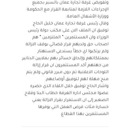
وتفويض غرفة تجارة عمان بالسير بجميع
الإجراءات اللازمة لمتابعة القرار مع الحكومة
ووزارة الأشغال العامة.
وقال رئيس غرفة تجارة عمان خليل الحاج
توفيق ان الملف الان على مكتب دولة رئيس
الوزراء وان المستثمرين ” الملتزمين ” هم
اصحاب حق ولديهم قرار قضائي بوقف الازالة
ولم يرتكبوا اي خطأ يستدعي الاستهتار
بممتلكاتهم وإلحاق خسائر بهم بملايين الدنانير
من جهتهم أكد المستثمرون ان قرار إزالة
اللوحات الاعلانية تم دون مبرر قانوني ولم يتم
منح مهلة لهم لتوفيق أوضاعهم.
واشار الحاج توفيق خلال اللقاء الذي حضره
عضوا مجلس ادارة الغرفة خطاب البنا وفلاح
الصغير إلى ان الاستمرار بقرار الازالة يعني
خسارة مئات فرص العمل التي يوفرها
المستثمرين بهذا القطاع.