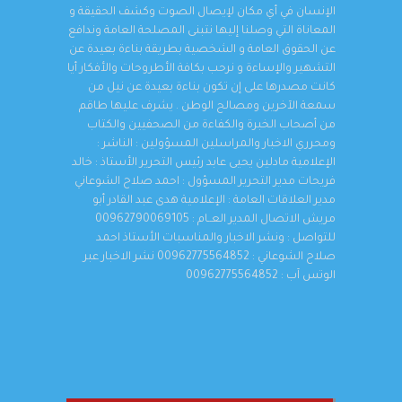
الإنسان في أي مكان لإيصال الصوت وكشف الحقيقة و
المعاناة التي وصلنا إليها نتبنى المصلحة العامة وندافع
عن الحقوق العامة و الشخصية بطريقة بناءة بعيدة عن
التشهير والإساءة و نرحب بكافة الأطروحات والأفكار أيا
كانت مصدرها على إن تكون بناءة بعيدة عن نيل من
سمعة الآخرين ومصالح الوطن . يشرف عليها طاقم
من أصحاب الخبرة والكفاءة من الصحفيين والكتاب
ومحرري الاخبار والمراسلين المسؤولين : الناشر :
الإعلامية مادلين يحيى عابد رئيس التحرير الأستاذ : خالد
فريحات مدير التحرير المسؤول : احمد صلاح الشوعاني
مدير العلاقات العامة : الإعلامية هدى عبد القادر أبو
مريش الاتصال المدير العــام : 00962790069105
للتواصل : ونشر الاخبار والمناسبات الأستاذ احمد
صلاح الشوعاني : 00962775564852 نشر الاخبار عبر
الوتس آب : 00962775564852