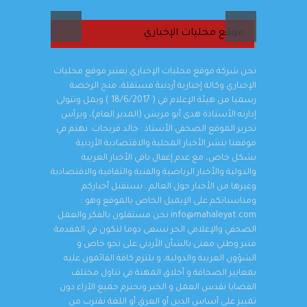
موقع محليات الإخباري
قة
نحن شركة موقع محليات الإخباري يعتبر موقع محليات
الإخباري وكالة إخبارية أردنية مستقلة، منح الرخصة
رسميا من هيئة الإعلام في ( 18/6/2017 ) ويمل وتتولى
إدارته الأستاذة هدى أبو مريش (المدير العام)، ويرأس
تحرير الموقع الصحفي الأستاذ : خالد فريحات. نهتم في
موقعنا بنشر الأخبار المحلية والاقتصادية الأردنية
بشكل خاص، مع عدم إغفال باقي الأخبار العربية
والدولية والأخبار الرياضية والفنية والثقافية والاقتصادية
وغيرها من الأخبار حول العالم . نستقبل أخباركم
ومناسباتكم على الإيميل الخاص بالموقع وهو :
info@mahaleyat.com نحن مستقلون بالفكر والعمل
الصحفي والإعلامي الحر نسعى دوما لنكون في المقدمة
منبر وطني معنى بالشأن الأردني على نحو خاص و
الشؤون العربية والدولية، و يلتزم كافة القائمون عليه
بمعايير الصحافة و أخلاق المهنة في تناول مختلف
القضايا نقدس العمل و الخبر ونحترم جميع الآراء دون
تمييز على أساس الدين أو العرق أو اللغة نقترب من