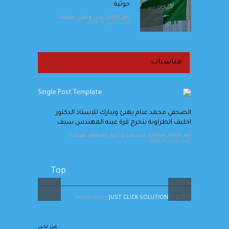
حوثية
اهم الأخبار
,
عربي ودولي
,
منوعات
أغسطس 7, 2026
طقس صيفي اعتيادي الجمعة
وارتفاع على درجات الحرارة الأحد
مناسبات
اهم الأخبار
,
محليات
,
منوعات
أغسطس 7, 2026
مساعدا
الصحفي محمد غنام يهنئ ويبارك للاستاذ الدكتور
"مكافحة المخدرات" تنظم حملة
اخليف الطراونة بتخرج قرة عينه المهندس سيف
توعوية لتصحيح المفاهيم
اهم الأخبار
,
محليات
,
مناسبات و أخبار المجتمع
,
منوعات
الخاطئة عن المخدرات
أغسطس 1, 2026
اهم الأخبار
,
محليات
,
منوعات
أغسطس 7, 2026
Top
JUST CLICK SOLUTIONS - JCS
© Designed by
من نحن