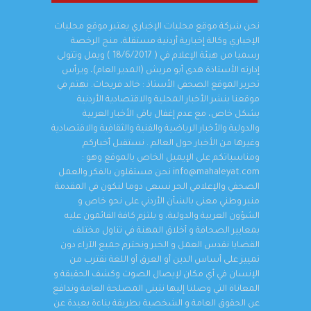
نحن شركة موقع محليات الإخباري يعتبر موقع محليات
الإخباري وكالة إخبارية أردنية مستقلة، منح الرخصة
رسميا من هيئة الإعلام في ( 18/6/2017 ) ويمل وتتولى
إدارته الأستاذة هدى أبو مريش (المدير العام)، ويرأس
تحرير الموقع الصحفي الأستاذ : خالد فريحات. نهتم في
موقعنا بنشر الأخبار المحلية والاقتصادية الأردنية
بشكل خاص، مع عدم إغفال باقي الأخبار العربية
والدولية والأخبار الرياضية والفنية والثقافية والاقتصادية
وغيرها من الأخبار حول العالم . نستقبل أخباركم
ومناسباتكم على الإيميل الخاص بالموقع وهو :
info@mahaleyat.com نحن مستقلون بالفكر والعمل
الصحفي والإعلامي الحر نسعى دوما لنكون في المقدمة
منبر وطني معنى بالشأن الأردني على نحو خاص و
الشؤون العربية والدولية، و يلتزم كافة القائمون عليه
بمعايير الصحافة و أخلاق المهنة في تناول مختلف
القضايا نقدس العمل و الخبر ونحترم جميع الآراء دون
تمييز على أساس الدين أو العرق أو اللغة نقترب من
الإنسان في أي مكان لإيصال الصوت وكشف الحقيقة و
المعاناة التي وصلنا إليها نتبنى المصلحة العامة وندافع
عن الحقوق العامة و الشخصية بطريقة بناءة بعيدة عن