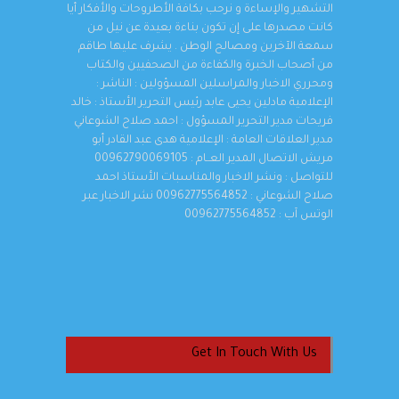
التشهير والإساءة و نرحب بكافة الأطروحات والأفكار أيا
كانت مصدرها على إن تكون بناءة بعيدة عن نيل من
سمعة الآخرين ومصالح الوطن . يشرف عليها طاقم
من أصحاب الخبرة والكفاءة من الصحفيين والكتاب
ومحرري الاخبار والمراسلين المسؤولين : الناشر :
الإعلامية مادلين يحيى عابد رئيس التحرير الأستاذ : خالد
فريحات مدير التحرير المسؤول : احمد صلاح الشوعاني
مدير العلاقات العامة : الإعلامية هدى عبد القادر أبو
مريش الاتصال المدير العــام : 00962790069105
للتواصل : ونشر الاخبار والمناسبات الأستاذ احمد
صلاح الشوعاني : 00962775564852 نشر الاخبار عبر
الوتس آب : 00962775564852
Get In Touch With Us