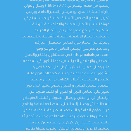
رسميا من هيئة الإعلام في ( 18/6/2017 ) ويمل وتتولى
إدارته الأستاذة هدى أبو مريش (المدير العام)، ويرأس
تحرير الموقع الصحفي الأستاذ : خالد فريحات. نهتم في
موقعنا بنشر الأخبار المحلية والاقتصادية الأردنية
بشكل خاص، مع عدم إغفال باقي الأخبار العربية
والدولية والأخبار الرياضية والفنية والثقافية والاقتصادية
وغيرها من الأخبار حول العالم . نستقبل أخباركم
ومناسباتكم على الإيميل الخاص بالموقع وهو :
info@mahaleyat.com نحن مستقلون بالفكر والعمل
الصحفي والإعلامي الحر نسعى دوما لنكون في المقدمة
منبر وطني معنى بالشأن الأردني على نحو خاص و
الشؤون العربية والدولية، و يلتزم كافة القائمون عليه
بمعايير الصحافة و أخلاق المهنة في تناول مختلف
القضايا نقدس العمل و الخبر ونحترم جميع الآراء دون
تمييز على أساس الدين أو العرق أو اللغة نقترب من
الإنسان في أي مكان لإيصال الصوت وكشف الحقيقة و
المعاناة التي وصلنا إليها نتبنى المصلحة العامة وندافع
عن الحقوق العامة و الشخصية بطريقة بناءة بعيدة عن
التشهير والإساءة و نرحب بكافة الأطروحات والأفكار أيا
كانت مصدرها على إن تكون بناءة بعيدة عن نيل من
سمعة الآخرين ومصالح الوطن . يشرف عليها طاقم