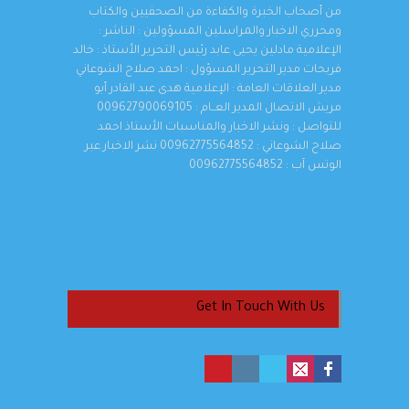
من أصحاب الخبرة والكفاءة من الصحفيين والكتاب
ومحرري الاخبار والمراسلين المسؤولين : الناشر :
الإعلامية مادلين يحيى عابد رئيس التحرير الأستاذ : خالد
فريحات مدير التحرير المسؤول : احمد صلاح الشوعاني
مدير العلاقات العامة : الإعلامية هدى عبد القادر أبو
مريش الاتصال المدير العــام : 00962790069105
للتواصل : ونشر الاخبار والمناسبات الأستاذ احمد
صلاح الشوعاني : 00962775564852 نشر الاخبار عبر
الوتس آب : 00962775564852
Get In Touch With Us