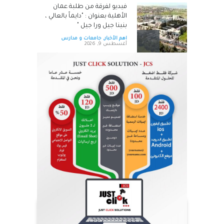
فيديو لفرقة من طلبة عمان
الأهلية بعنوان : "دايماً بالعالي ،
بنينا جيل ورا جيل "
اهم الأخبار
,
جامعات و مدارس
أغسطس 9, 2026
سامسونج وSpotify تتعاونان
لإتاحة تجربة Spotify Premium
على المزيد من الأجهزة
اقتصاد
,
اهم الأخبار
أغسطس 9, 2026
بشر محمد خير قرباع.. مبارك
تخرجك من الجامعة الأردنية
اهم الأخبار
,
مناسبات و أخبار المجتمع
أغسطس 9, 2026