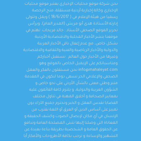
نحن شركة موقع محليات الإخباري يعتبر موقع محليات
الإخباري وكالة إخبارية أردنية مستقلة، منح الرخصة
رسميا من هيئة الإعلام في ( 18/6/2017 ) ويمل وتتولى
إدارته الأستاذة هدى أبو مريش (المدير العام)، ويرأس
تحرير الموقع الصحفي الأستاذ : خالد فريحات. نهتم في
موقعنا بنشر الأخبار المحلية والاقتصادية الأردنية
بشكل خاص، مع عدم إغفال باقي الأخبار العربية
والدولية والأخبار الرياضية والفنية والثقافية والاقتصادية
وغيرها من الأخبار حول العالم . نستقبل أخباركم
ومناسباتكم على الإيميل الخاص بالموقع وهو :
info@mahaleyat.com نحن مستقلون بالفكر والعمل
الصحفي والإعلامي الحر نسعى دوما لنكون في المقدمة
منبر وطني معنى بالشأن الأردني على نحو خاص و
الشؤون العربية والدولية، و يلتزم كافة القائمون عليه
بمعايير الصحافة و أخلاق المهنة في تناول مختلف
القضايا نقدس العمل و الخبر ونحترم جميع الآراء دون
تمييز على أساس الدين أو العرق أو اللغة نقترب من
الإنسان في أي مكان لإيصال الصوت وكشف الحقيقة و
المعاناة التي وصلنا إليها نتبنى المصلحة العامة وندافع
عن الحقوق العامة و الشخصية بطريقة بناءة بعيدة عن
التشهير والإساءة و نرحب بكافة الأطروحات والأفكار أيا