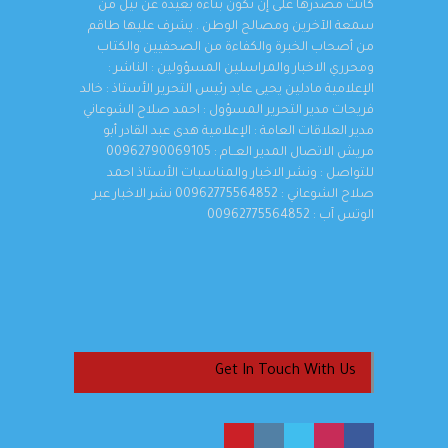
كانت مصدرها على إن تكون بناءة بعيدة عن نيل من
سمعة الآخرين ومصالح الوطن . يشرف عليها طاقم
من أصحاب الخبرة والكفاءة من الصحفيين والكتاب
ومحرري الاخبار والمراسلين المسؤولين : الناشر :
الإعلامية مادلين يحيى عابد رئيس التحرير الأستاذ : خالد
فريحات مدير التحرير المسؤول : احمد صلاح الشوعاني
مدير العلاقات العامة : الإعلامية هدى عبد القادر أبو
مريش الاتصال المدير العــام : 00962790069105
للتواصل : ونشر الاخبار والمناسبات الأستاذ احمد
صلاح الشوعاني : 00962775564852 نشر الاخبار عبر
الوتس آب : 00962775564852
Get In Touch With Us