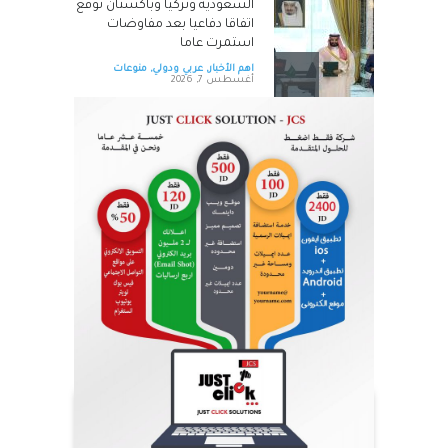
السعودية وتركيا وباكستان توقع
اتفاقا دفاعيا بعد مفاوضات
استمرت عاما
اهم الأخبار
,
عربي ودولي
,
منوعات
أغسطس 7, 2026
تهنئه للعريس الغالي مصطفى
محمد أبو شريعة .
اهم الأخبار
,
محليات
,
مناسبات و أخبار
المجتمع
,
منوعات
أغسطس 7, 2026
الشوعاني يكتب ...شكر وتقدير
لنشامى الأمن العام العاملين في
مركز أمن الرشيد .
اهم الأخبار
,
منوعات
,
مواقف واراء
أغسطس 8, 2026