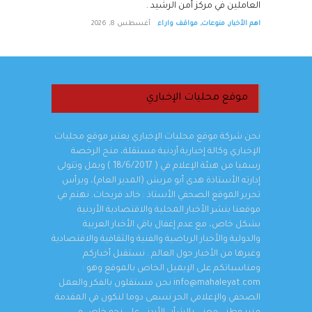
العاملين في مركز أمن الرشيد .
اهم الأخبار
,
منوعات
,
مواقف واراء
أغسطس 8, 2026
موقع محليات الإخباري
نحن شركة موقع محليات الإخباري يعتبر موقع محليات
الإخباري وكالة إخبارية أردنية مستقلة، منح الرخصة
رسميا من هيئة الإعلام في ( 18/6/2017 ) ويمل وتتولى
إدارته الأستاذة هدى أبو مريش (المدير العام)، ويرأس
تحرير الموقع الصحفي الأستاذ : خالد فريحات. نهتم في
موقعنا بنشر الأخبار المحلية والاقتصادية الأردنية
بشكل خاص، مع عدم إغفال باقي الأخبار العربية
والدولية والأخبار الرياضية والفنية والثقافية والاقتصادية
وغيرها من الأخبار حول العالم . نستقبل أخباركم
ومناسباتكم على الإيميل الخاص بالموقع وهو :
info@mahaleyat.com نحن مستقلون بالفكر والعمل
الصحفي والإعلامي الحر نسعى دوما لنكون في المقدمة