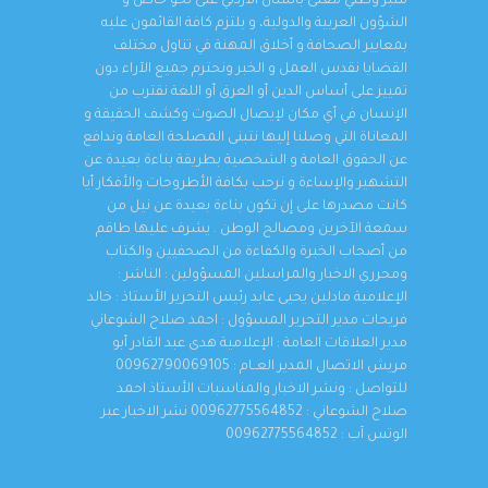
منبر وطني معنى بالشأن الأردني على نحو خاص و
الشؤون العربية والدولية، و يلتزم كافة القائمون عليه
بمعايير الصحافة و أخلاق المهنة في تناول مختلف
القضايا نقدس العمل و الخبر ونحترم جميع الآراء دون
تمييز على أساس الدين أو العرق أو اللغة نقترب من
الإنسان في أي مكان لإيصال الصوت وكشف الحقيقة و
المعاناة التي وصلنا إليها نتبنى المصلحة العامة وندافع
عن الحقوق العامة و الشخصية بطريقة بناءة بعيدة عن
التشهير والإساءة و نرحب بكافة الأطروحات والأفكار أيا
كانت مصدرها على إن تكون بناءة بعيدة عن نيل من
سمعة الآخرين ومصالح الوطن . يشرف عليها طاقم
من أصحاب الخبرة والكفاءة من الصحفيين والكتاب
ومحرري الاخبار والمراسلين المسؤولين : الناشر :
الإعلامية مادلين يحيى عابد رئيس التحرير الأستاذ : خالد
فريحات مدير التحرير المسؤول : احمد صلاح الشوعاني
مدير العلاقات العامة : الإعلامية هدى عبد القادر أبو
مريش الاتصال المدير العــام : 00962790069105
للتواصل : ونشر الاخبار والمناسبات الأستاذ احمد
صلاح الشوعاني : 00962775564852 نشر الاخبار عبر
الوتس آب : 00962775564852