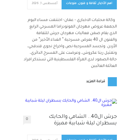
اهم الأخبار
,
ثقافة و فنون
,
منوعات
أغسطس 1, 2026
وكالة محليات الاخباري – عمان- اختتمت مساء اليوم
الجمعة عروض مهرجان المونودراما المسرحي الرابع
الذي يقام ضمن فعاليات مهرجان جرش للثقافة
والفنون ال 40 بعرض مسرحية ” الغداء الأخير” من
الأردن. وتجسد المسرحية نص واخراج نجوى قندقجي،
وتمثيل ريتا عكروش، وعرضت على المسرح الدائري،
حالة الصمود لدى المرأة الفلسطينية التي تستذكر افراد
العائلة الغائبين
قراءة المزيد
جرش ال40.. الشامي والحايك
0
يسطران ليلة شبابية مميزة