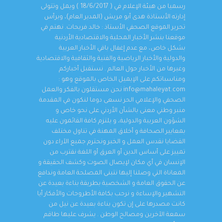
رسميا من هيئة الإعلام في ( 18/6/2017 ) ويمل وتتولى
إدارته الأستاذة هدى أبو مريش (المدير العام)، ويرأس
تحرير الموقع الصحفي الأستاذ : خالد فريحات. نهتم في
موقعنا بنشر الأخبار المحلية والاقتصادية الأردنية
بشكل خاص، مع عدم إغفال باقي الأخبار العربية
والدولية والأخبار الرياضية والفنية والثقافية والاقتصادية
وغيرها من الأخبار حول العالم . نستقبل أخباركم
ومناسباتكم على الإيميل الخاص بالموقع وهو :
info@mahaleyat.com نحن مستقلون بالفكر والعمل
الصحفي والإعلامي الحر نسعى دوما لنكون في المقدمة
منبر وطني معنى بالشأن الأردني على نحو خاص و
الشؤون العربية والدولية، و يلتزم كافة القائمون عليه
بمعايير الصحافة و أخلاق المهنة في تناول مختلف
القضايا نقدس العمل و الخبر ونحترم جميع الآراء دون
تمييز على أساس الدين أو العرق أو اللغة نقترب من
الإنسان في أي مكان لإيصال الصوت وكشف الحقيقة و
المعاناة التي وصلنا إليها نتبنى المصلحة العامة وندافع
عن الحقوق العامة و الشخصية بطريقة بناءة بعيدة عن
التشهير والإساءة و نرحب بكافة الأطروحات والأفكار أيا
كانت مصدرها على إن تكون بناءة بعيدة عن نيل من
سمعة الآخرين ومصالح الوطن . يشرف عليها طاقم