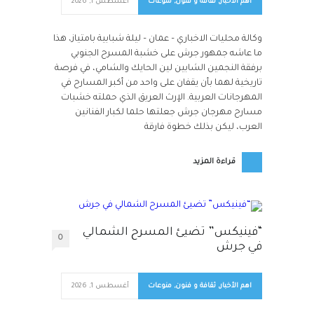
اهم الأخبار
,
ثقافة و فنون
,
منوعات
أغسطس 1, 2026
وكالة محليات الاخباري – عمان – ليلة شبابية بامتياز، هذا
ما عاشه جمهور جرش على خشبة المسرح الجنوبي
برفقة النجمين الشابين لين الحايك والشامي، في فرصة
تاريخية لهما بأن يقفان على واحد من أكبر المسارح في
المهرجانات العربية. الإرث العريق الذي حملته خشبات
مسارح مهرجان جرش جعلتها حلما لكبار الفنانين
العرب، ليكن بذلك خطوة فارقة
قراءة المزيد
“فينيكس” تضيئ المسرح الشمالي
0
في جرش
اهم الأخبار
,
ثقافة و فنون
,
منوعات
أغسطس 1, 2026