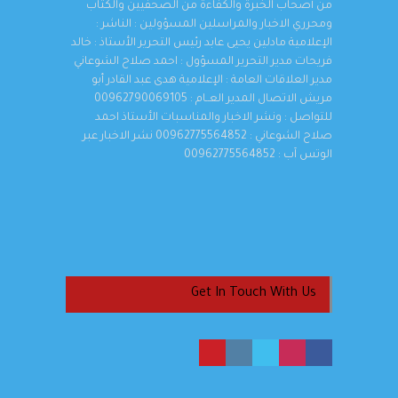
من أصحاب الخبرة والكفاءة من الصحفيين والكتاب
ومحرري الاخبار والمراسلين المسؤولين : الناشر :
الإعلامية مادلين يحيى عابد رئيس التحرير الأستاذ : خالد
فريحات مدير التحرير المسؤول : احمد صلاح الشوعاني
مدير العلاقات العامة : الإعلامية هدى عبد القادر أبو
مريش الاتصال المدير العــام : 00962790069105
للتواصل : ونشر الاخبار والمناسبات الأستاذ احمد
صلاح الشوعاني : 00962775564852 نشر الاخبار عبر
الوتس آب : 00962775564852
Get In Touch With Us