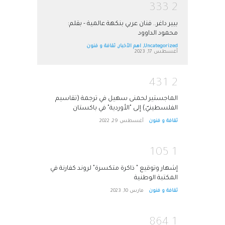
3
3
3
2
بيير داغر.. فنان عربي بنكهة عالمية - بقلم:
محمود الداوود
Uncategorized
,
اهم الأخبار
,
ثقافة و فنون
أغسطس 17, 2023
4
3
1
2
الماجستير لحمنى سهيل في ترجمة (تقاسيم
الفلسطينيّ) إلى "الأوردية" في باكستان
ثقافة و فنون
أغسطس 29, 2022
1
0
5
1
إشهار وتوقيع " ذاكرة متكسرة" لروند كفارنة في
المكتبة الوطنية
ثقافة و فنون
مارس 10, 2023
8
6
4
1