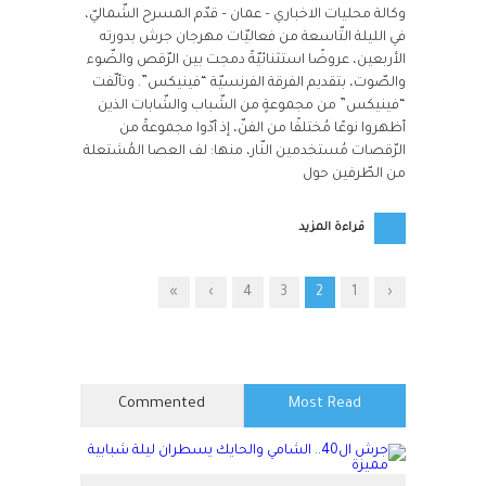
وكالة محليات الاخباري – عمان – قدّم المسرح الشّماليّ،
في الليلة التّاسعة من فعاليّات مهرجان جرش بدورته
الأربعين، عروضًا استثنائيّةً دمجت بين الرّقص والضّوء
والصّوت، بتقديم الفرقة الفرنسيّة “فينيكس”. وتألّفت
“فينيكس” من مجموعةٍ من الشّباب والشّابات الذين
أظهروا نوعًا مُختلفًا من الفنّ، إذ أدّوا مجموعةً من
الرّقصات مُستخدمين النّار، منها: لف العصا المُشتعلة
من الطّرفين حول
قراءة المزيد
»
›
4
3
2
1
‹
Commented
Most Read